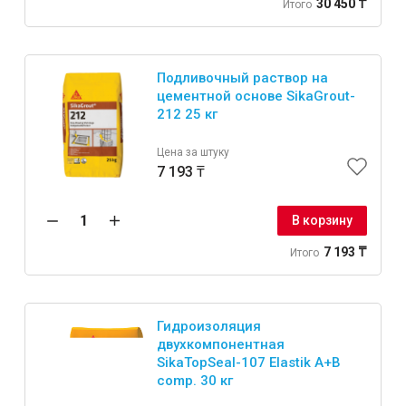
30 450 ₸
Итого
Подливочный раствор на
цементной основе SikaGrout-
Инструменты
212 25 кг
Цена за штуку
Малярный инструмент
7 193 ₸
Специализированный инструмент
Пистолеты для ремонта
В корзину
Инструмент для штукатурно-отделочных работ
7 193 ₸
Итого
Ещё 2
Гидроизоляция
Сантехника
двухкомпонентная
SikaTopSeal-107 Elastik A+B
comp. 30 кг