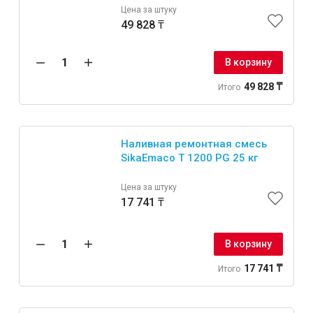
Цена за штуку
49 828 ₸
Крепежи
В корзину
Анкеры
49 828 ₸
Итого
Монтажные ленты
Канаты, шнуры
Наливная ремонтная смесь
SikaEmaco T 1200 PG 25 кг
Цена за штуку
Всё для дома и сада
17 741 ₸
Товары для бани и сауны
В корзину
Оборудование для клининга и уборки
17 741 ₸
Итого