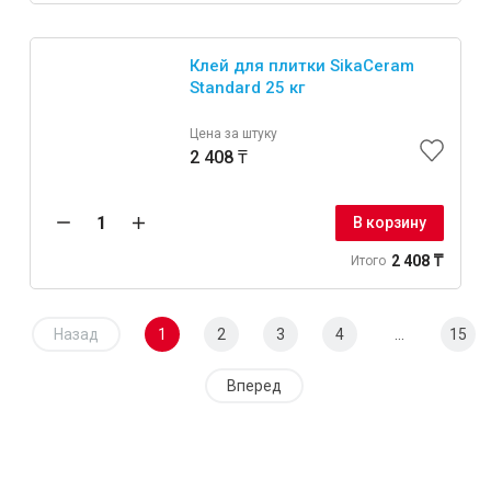
Клей для плитки SikaCeram
Standard 25 кг
Цена за штуку
2 408 ₸
В корзину
2 408 ₸
Итого
Назад
1
2
3
4
...
15
Вперед