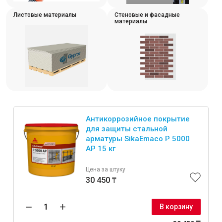
Интерьер и отделка
Листовые материалы
Стеновые и фасадные
материалы
Лакокрасочные материалы
Герметики
Клеи, жидкие гвозди
Обои
Ещё 5
Антикоррозийное покрытие
для защиты стальной
Инженерные системы
арматуры SikaEmaco P 5000
AP 15 кг
Водоснабжение и водоотведение
Цена за штуку
30 450 ₸
В корзину
Электро-оборудование