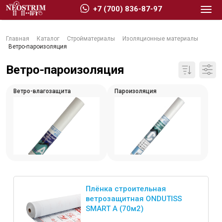
+7 (700) 836-87-97
Главная
Каталог
Стройматериалы
Изоляционные материалы
Ветро-пароизоляция
Ветро-пароизоляция
Стройматериалы
Ветро-влагозащита
Пароизоляция
Сухие строительные смеси
Гидроизоляция
Изоляционные материалы
Кровельные материалы
Ещё 2
Плёнка строительная
ветрозащитная ONDUTISS
SMART A (70м2)