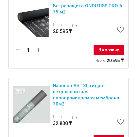
Ветрозащита ONDUTISS PRO A
75 м2
Цена за штуку
20 595 ₸
Инструменты
В корзину
Малярный инструмент
20 595 ₸
Специализированный инструмент
Итого
Пистолеты для ремонта
Инструмент для штукатурно-отделочных работ
Изоспан AS 130 гидро-
Ещё 2
ветрозащитная
паропроницаемая мембрана
70м2
Сантехника
Цена за штуку
32 830 ₸