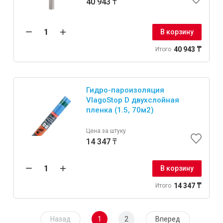
40 943 ₸
В корзину
40 943 ₸
Итого
Гидро-пароизоляция
VlagoStop D двухслойная
пленка (1.5, 70м2)
Цена за штуку
14 347 ₸
В корзину
14 347 ₸
Итого
Назад
1
2
Вперед