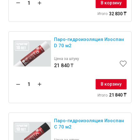
В корзину
32 830 ₸
Итого
Крепежи
Анкеры
Паро-гидроизоляция Изоспан
D 70 м2
Монтажные ленты
Канаты, шнуры
Цена за штуку
21 840 ₸
В корзину
Всё для дома и сада
21 840 ₸
Итого
Товары для бани и сауны
Оборудование для клининга и уборки
Паро-гидроизоляция Изоспан
C 70 м2