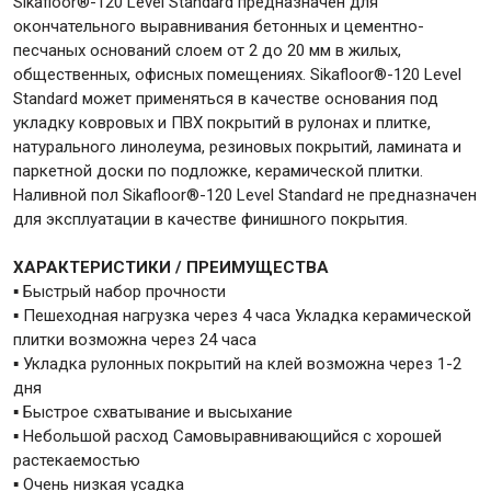
Sikafloor®-120 Level Standard предназначен для
окончательного выравнивания бетонных и цементно-
песчаных оснований слоем от 2 до 20 мм в жилых,
Крепежи
общественных, офисных помещениях. Sikafloor®-120 Level
Standard может применяться в качестве основания под
укладку ковровых и ПВХ покрытий в рулонах и плитке,
Анкеры
натурального линолеума, резиновых покрытий, ламината и
Монтажные ленты
паркетной доски по подложке, керамической плитки.
Канаты, шнуры
Наливной пол Sikafloor®-120 Level Standard не предназначен
для эксплуатации в качестве финишного покрытия.
ХАРАКТЕРИСТИКИ / ПРЕИМУЩЕСТВА
▪ Быстрый набор прочности
Всё для дома и сада
▪ Пешеходная нагрузка через 4 часа Укладка керамической
плитки возможна через 24 часа
▪ Укладка рулонных покрытий на клей возможна через 1-2
Товары для бани и сауны
дня
Оборудование для клининга и уборки
▪ Быстрое схватывание и высыхание
▪ Небольшой расход Самовыравнивающийся с хорошей
растекаемостью
▪ Очень низкая усадка