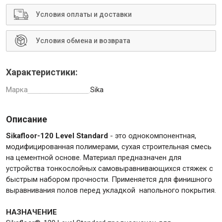
Условия оплаты и доставки
Условия обмена и возврата
Инструменты
Характеристики:
Малярный инструмент
Марка
Sika
Специализированный инструмент
Пистолеты для ремонта
Описание
Инструмент для штукатурно-отделочных работ
Sikafloor-120 Level Standard
- это однокомпонентная,
Ещё 2
модифицированная полимерами, сухая строительная смесь
на цементной основе. Материал предназначен для
устройства тонкослойных самовыравнивающихся стяжек с
быстрым набором прочности. Применяется для финишного
Сантехника
выравнивания полов перед укладкой напольного покрытия.
НАЗНАЧЕНИЕ