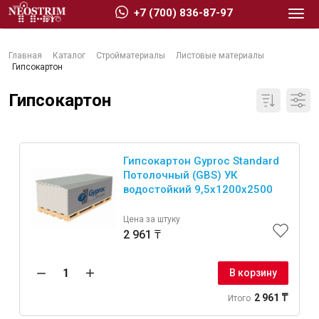
+7 (700) 836-87-97
Главная
Каталог
Стройматериалы
Листовые материалы
Гипсокартон
Гипсокартон
Стройматериалы
Гипсокартон Gyproc Standard
Сухие строительные смеси
Потолочный (GBS) УК
водостойкий 9,5х1200х2500
Гидроизоляция
Изоляционные материалы
Цена за штуку
Кровельные материалы
2 961 ₸
Ещё 2
В корзину
2 961 ₸
Итого