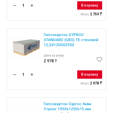
В корзину
2 759 ₸
Итого
Инструменты
Гипсокартон GYPROC
STANDARD (GBS) TE стеновой
Малярный инструмент
12,5Х1200Х2500
Специализированный инструмент
Цена за штуку
Пистолеты для ремонта
2 978 ₸
Инструмент для штукатурно-отделочных работ
Ещё 2
В корзину
2 978 ₸
Итого
Сантехника
Гипсокартон Gyproc Аква
Стронг 1950x1200x15 мм