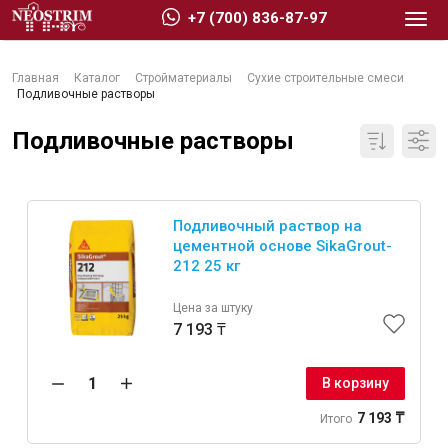
+7 (700) 836-87-97
Главная
Каталог
Стройматериалы
Сухие строительные смеси
Подливочные растворы
Подливочные растворы
Стройматериалы
Подливочный раствор на
Сухие строительные смеси
цементной основе SikaGrout-
212 25 кг
Гидроизоляция
Изоляционные материалы
Цена за штуку
Кровельные материалы
7 193 ₸
Ещё 2
В корзину
7 193 ₸
Итого