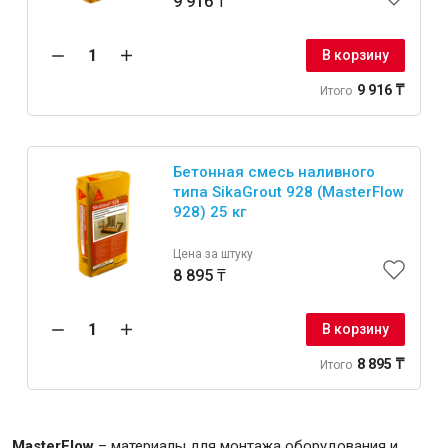
9 916 ₸
В корзину
9 916 ₸
Итого
Инструменты
Малярный инструмент
Бетонная смесь наливного
типа SikaGrout 928 (MasterFlow
Специализированный инструмент
928) 25 кг
Пистолеты для ремонта
Инструмент для штукатурно-отделочных работ
Цена за штуку
8 895 ₸
Ещё 2
В корзину
8 895 ₸
Итого
Сантехника
MasterFlow
– мате​​риалы для монтажа оборудования и