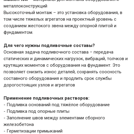
металлоконструкций
Высокото​чный монтаж – это установка оборудования, в
Крепежи
том числе тяжелых агрегатов на проектный уровень с
созданием жестокого звена между опорной плитой и
фундаментом.​
Анкеры
Монтажные ленты
Для чего нужны подливочные составы?
Основная задача подливочного состава – передача
Канаты, шнуры
статических и динамических нагрузок, вибраций, толчков и
крутящих моментов с оборудования на фундамент. Это
позволяет снизить износ деталей, сохранять соосность
составного оборудования и продлить срок службы
Всё для дома и сада
дорогостоящих узлов и агрегатов
Применение подливочных растворов:
Товары для бани и сауны
- Подливка оснований под тяжёлое оборудование
Оборудование для клининга и уборки
- Подливка под опорные плиты
- Заполнение швов между элементами сборного
железобетона
- Герметизации примыканий