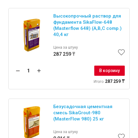
Интерьер и отделка
Высокопрочный раствор для
Лакокрасочные материалы
фундамента SikaFlow-648
Герметики
(Masterflow 648) (A,B,C comp.)
40,4 кг
Клеи, жидкие гвозди
Обои
Цена за штуку
287 259 ₸
Ещё 5
В корзину
287 259 ₸
Итого
Инженерные системы
Водоснабжение и водоотведение
Безусадочная цементная
смесь SikaGrout-980
(MasterFlow 980) 25 кг
Электро-оборудование
Цена за штуку