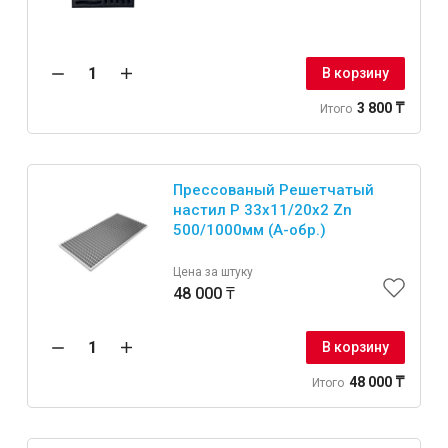
Интерьер и отделка
Лакокрасочные материалы
В корзину
Герметики
3 800 ₸
Итого
Клеи, жидкие гвозди
Обои
Ещё 5
Прессованый Решетчатый
настил Р 33х11/20х2 Zn
500/1000мм (А-обр.)
Инженерные системы
Цена за штуку
48 000 ₸
Водоснабжение и водоотведение
В корзину
48 000 ₸
Итого
Электро-оборудование