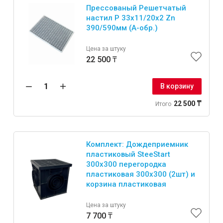
Прессованый Решетчатый
настил Р 33х11/20х2 Zn
390/590мм (А-обр.)
Цена за штуку
Инструменты
22 500 ₸
Малярный инструмент
В корзину
Специализированный инструмент
22 500 ₸
Итого
Пистолеты для ремонта
Инструмент для штукатурно-отделочных работ
Ещё 2
Комплект: Дождеприемник
пластиковый SteeStart
300х300 перегородка
пластиковая 300х300 (2шт) и
корзина пластиковая
Сантехника
Цена за штуку
7 700 ₸