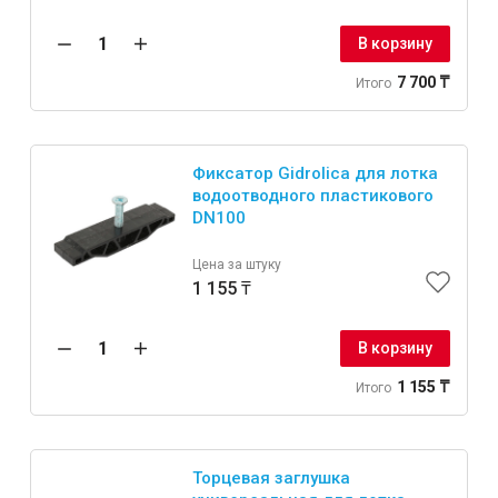
В корзину
Крепежи
7 700 ₸
Итого
Анкеры
Монтажные ленты
Фиксатор Gidrolica для лотка
Канаты, шнуры
водоотводного пластикового
DN100
Цена за штуку
1 155 ₸
Всё для дома и сада
В корзину
Товары для бани и сауны
1 155 ₸
Итого
Оборудование для клининга и уборки
Торцевая заглушка