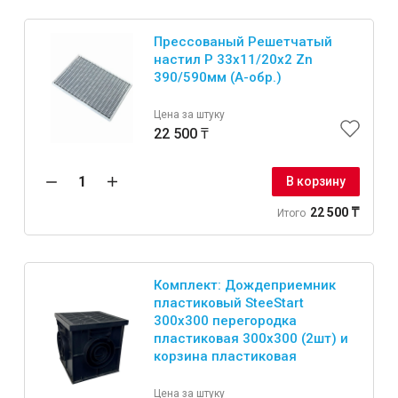
Прессованый Решетчатый
настил Р 33х11/20х2 Zn
390/590мм (А-обр.)
Инструменты
Цена за штуку
22 500 ₸
Малярный инструмент
Специализированный инструмент
В корзину
Пистолеты для ремонта
22 500 ₸
Итого
Инструмент для штукатурно-отделочных работ
Ещё 2
Комплект: Дождеприемник
пластиковый SteeStart
300х300 перегородка
Сантехника
пластиковая 300х300 (2шт) и
корзина пластиковая
Цена за штуку