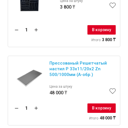
Интерьер и отделка
Цена за штуку
3 800 ₸
Лакокрасочные материалы
Герметики
В корзину
Клеи, жидкие гвозди
3 800 ₸
Итого
Обои
Ещё 5
Прессованый Решетчатый
настил Р 33х11/20х2 Zn
500/1000мм (А-обр.)
Инженерные системы
Цена за штуку
48 000 ₸
Водоснабжение и водоотведение
В корзину
48 000 ₸
Итого
Электро-оборудование