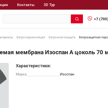
кции
Контакты
3D Тур
+7 (700
атериалы
Ветро-пароизоляция
Ветро-влагозащита
Ветрозащитная паро
Интерьер и отделка
емая мембрана Изоспан A цоколь 70 
Лакокрасочные материалы
В
Характеристики:
Герметики
Клеи, жидкие гвозди
Марка
Изоспан
Обои
Ещё 5