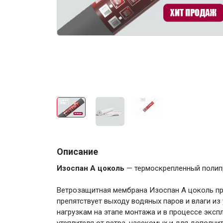
Электро-оборудова
Крепежи
Описание
Изоспан А цоколь
— термоскрепленный полипр
Анкеры
Ветрозащитная мембрана Изоспан А цоколь пре
Монтажные ленты
препятствует выходу водяных паров и влаги из
Канаты, шнуры
нагрузкам на этапе монтажа и в процессе экс