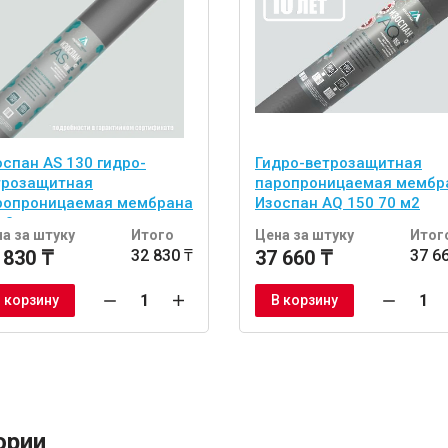
оспан AS 130 гидро-
Гидро-ветрозащитная
трозащитная
паропроницаемая мембр
ропроницаемая мембрана
Изоспан AQ 150 70 м2
м2
а за штуку
Итого
Цена за штуку
Итог
 830 ₸
32 830 ₸
37 660 ₸
37 6
 корзину
В корзину
ории