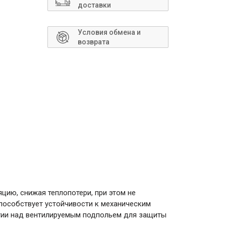
Сантехника
доставки
Условия обмена и
возврата
ию, снижая теплопотери, при этом не
способствует устойчивости к механическим
ытии над вентилируемым подпольем для защиты