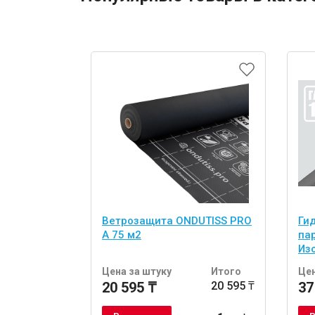
Ветрозащита ONDUTISS PRO
Ги
A 75 м2
па
Из
Цена за штуку
Итого
Цен
20 595 ₸
20 595 ₸
37