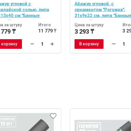
ажур угловой с
Абажур угловой, с
малайской солью, липа
орнаментом "Рогожка",
х13х40 см "Банные
31х9х22 см, липа "Банны
учки"
штучки"
а за штуку
Итого
Цена за штуку
Ито
 779 ₸
11 779 ₸
3 293 ₸
3 2
 корзину
В корзину