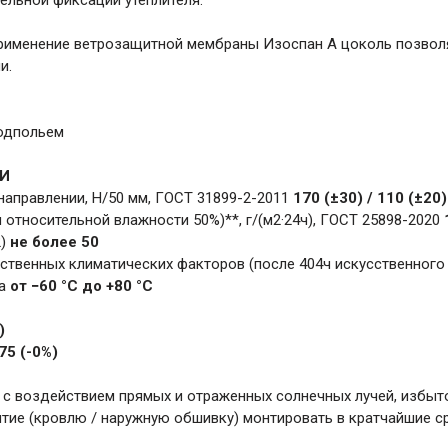
тельной фиксации утеплителя.
применение ветрозащитной мембраны Изоспан А цоколь позвол
и.
подпольем
И
направлении, Н/50 мм, ГОСТ 31899-2-2011
170 (±30) / 110 (±20)
и относительной влажности 50%)**, г/(м2·24ч), ГОСТ 25898-2020
2)
не более 50
ственных климатических факторов (после 404ч искусственного
ла
от −60 °С до +80 °С
)
875 (-0%)
х с воздействием прямых и отраженных солнечных лучей, избы
тие (кровлю / наружную обшивку) монтировать в кратчайшие с