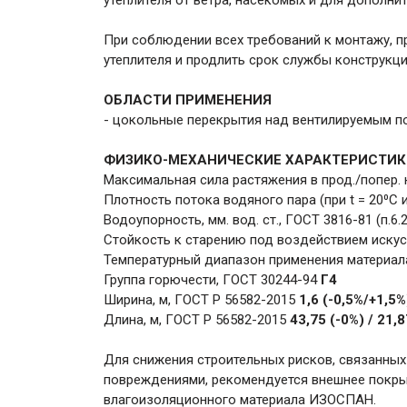
утеплителя от ветра, насекомых и для дополни
При соблюдении всех требований к монтажу, 
утеплителя и продлить срок службы конструкци
ОБЛАСТИ ПРИМЕНЕНИЯ
- цокольные перекрытия над вентилируемым 
ФИЗИКО-МЕХАНИЧЕСКИЕ ХАРАКТЕРИСТИК
Максимальная сила растяжения в прод./попер. 
Плотность потока водяного пара (при t = 20⁰С 
Водоупорность, мм. вод. ст., ГОСТ 3816-81 (п.6.
Стойкость к старению под воздействием искус
Температурный диапазон применения материа
Группа горючести, ГОСТ 30244-94
Г4
Ширина, м, ГОСТ Р 56582-2015
1,6 (-0,5%/+1,5%
Длина, м, ГОСТ Р 56582-2015
43,75 (-0%) / 21,
Для снижения строительных рисков, связанны
повреждениями, рекомендуется внешнее покры
влагоизоляционного материала ИЗОСПАН.