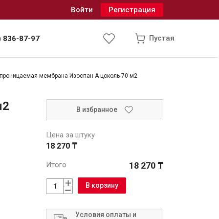
Войти
Регистрация
Пустая
) 836-87-97
проницаемая мембрана Изоспан A цоколь 70 м2
Инженерные системы
м2
В избранное
одоснабжение и водоотведение
Цена за штуку
18 270 ₸
Итого
18 270 ₸
В корзину
Условия оплаты и