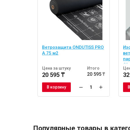
Ветрозащита ONDUTISS PRO
Из
A 75 м2
ве
па
70
Цена за штуку
Итого
Цен
20 595 ₸
20 595 ₸
32
В корзину
В
Популярные товары в катег