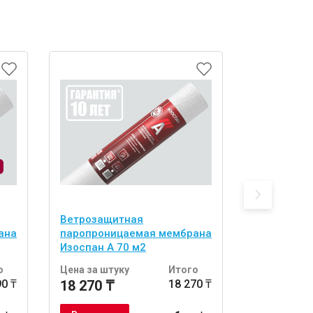
Ветрозащитная
Ветрозащи
ана
паропроницаемая мембрана
PRO Stop Fi
Изоспан А 70 м2
о
Цена за штуку
Итого
Цена за шт
90 ₸
18 270 ₸
18 270 ₸
49 107 ₸