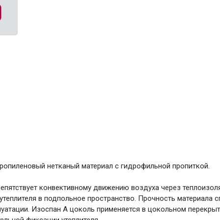
ние
Инструменты
Малярный инструмент
Специализированный инструмент
Пистолеты для ремонта
Инструмент для штукатурно-отделочных
работ
Ещё 2
Всё для дома и сада
опиленовый нетканый материал с гидрофильной пропиткой.
Товары для бани и сауны
пятствует конвективному движению воздуха через теплоизоляц
Оборудование для клининга и уборки
 утеплителя в подпольное пространство. Прочность материала 
плуатации. Изоспан А цоколь применяется в цокольном перекр