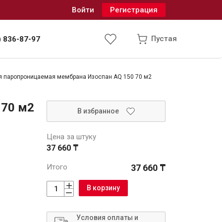
Войти
Регистрация
Пустая
) 836-87-97
я паропроницаемая мембрана Изоспан AQ 150 70 м2
Инженерные системы
 70 м2
В избранное
одоснабжение и водоотведение
Цена за штуку
37 660 ₸
Итого
37 660 ₸
В корзину
Условия оплаты и