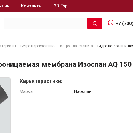
кции
Контакты
3D Тур
+7 (700
атериалы
Ветро-пароизоляция
Ветро-влагозащита
Гидро-ветрозащитна
Интерьер и отделка
роницаемая мембрана Изоспан AQ 150
Лакокрасочные материалы
В
Характеристики:
Герметики
Клеи, жидкие гвозди
Марка
Изоспан
Обои
Ещё 5