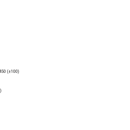
450 (±100)
)