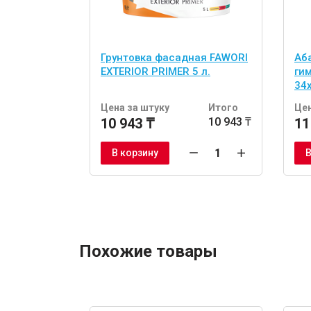
Грунтовка фасадная FAWORI
Аб
EXTERIOR PRIMER 5 л.
ги
34
шт
Цена за штуку
Итого
Цен
10 943 ₸
10 943 ₸
11
В корзину
В
Похожие товары