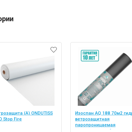
ории
трозащита (А) ONDUTISS
Изоспан AQ 188 70м2 гид
 Stop Fire
ветрозащитная
паропроницаемая
усиленная мембрана