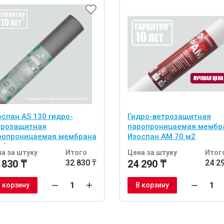
оспан AS 130 гидро-
Гидро-ветрозащитная
трозащитная
паропроницаемая мембр
ропроницаемая мембрана
Изоспан AM 70 м2
м2
а за штуку
Итого
Цена за штуку
Итог
 830 ₸
32 830 ₸
24 290 ₸
24 2
 корзину
В корзину