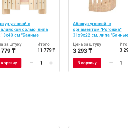
ажур угловой с
Абажур угловой, с
малайской солью, липа
орнаментом "Рогожка",
х13х40 см "Банные
31х9х22 см, липа "Банны
учки"
штучки"
а за штуку
Итого
Цена за штуку
Ито
 779 ₸
11 779 ₸
3 293 ₸
3 2
 корзину
В корзину