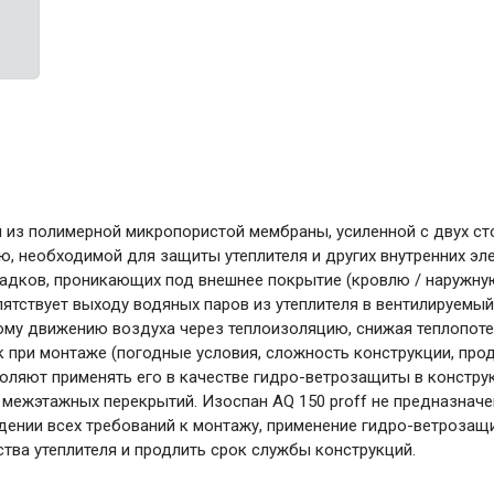
ние
Инструменты
Малярный инструмент
Специализированный инструмент
Пистолеты для ремонта
Инструмент для штукатурно-отделочных
работ
Ещё 2
й из полимерной микропористой мембраны, усиленной с двух с
ю, необходимой для защиты утеплителя и других внутренних эл
дков, проникающих под внешнее покрытие (кровлю / наружную
ятствует выходу водяных паров из утеплителя в вентилируемы
Всё для дома и сада
ному движению воздуха через теплоизоляцию, снижая теплопоте
к при монтаже (погодные условия, сложность конструкции, про
воляют применять его в качестве гидро-ветрозащиты в констру
Товары для бани и сауны
и межэтажных перекрытий. Изоспан AQ 150 proff не предназначе
ении всех требований к монтажу, применение гидро-ветрозащ
Оборудование для клининга и уборки
тва утеплителя и продлить срок службы конструкций.