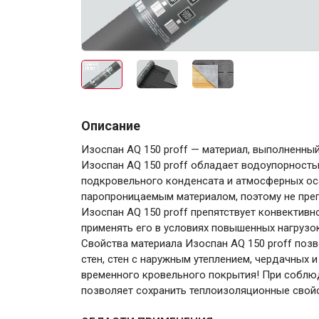
Электро-оборудова
Описание
Изоспан AQ 150 proff — материал, выполненны
Изоспан AQ 150 proff обладает водоупорность
подкровельного конденсата и атмосферных оса
паропроницаемым материалом, поэтому не преп
Крепежи
Изоспан AQ 150 proff препятствует конвектив
применять его в условиях повышенных нагрузо
Свойства материала Изоспан AQ 150 proff поз
Анкеры
стен, стен с наружным утеплением, чердачных 
временного кровельного покрытия! При соблюд
Монтажные ленты
позволяет сохранить теплоизоляционные свойс
Канаты, шнуры