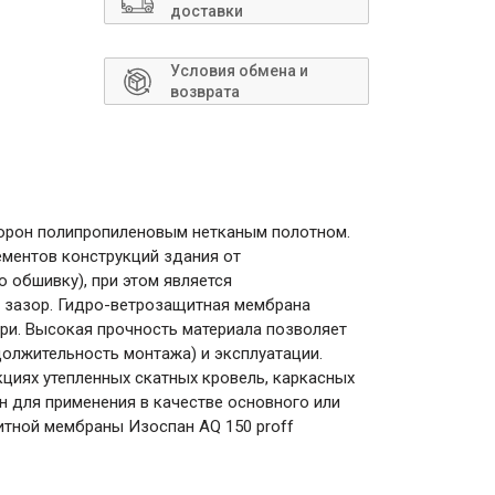
Сантехника
доставки
Условия обмена и
возврата
торон полипропиленовым нетканым полотном.
ементов конструкций здания от
 обшивку), при этом является
й зазор. Гидро-ветрозащитная мембрана
ри. Высокая прочность материала позволяет
должительность монтажа) и эксплуатации.
кциях утепленных скатных кровель, каркасных
н для применения в качестве основного или
итной мембраны Изоспан AQ 150 proff