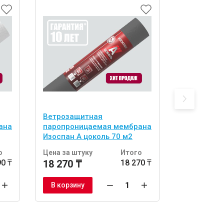
Ветрозащитная
Изоспан AQ
ана
паропроницаемая мембрана
ветрозащи
Изоспан A цоколь 70 м2
паропрони
усиленная
о
Цена за штуку
Итого
Цена за шт
90 ₸
18 270 ₸
18 270 ₸
48 160 ₸
В корзину
В корзину