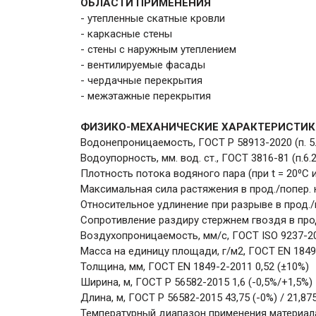
ОБЛАСТИ ПРИМЕНЕНИЯ
- утепленные скатные кровли
- каркасные стены
- стены с наружным утеплением
- вентилируемые фасады
- чердачные перекрытия
- межэтажные перекрытия
ФИЗИКО-МЕХАНИЧЕСКИЕ ХАРАКТЕРИСТИК
Водонепроницаемость, ГОСТ Р 58913-2020 (п. 5.
Водоупорность, мм. вод. ст., ГОСТ 3816-81 (п.6.
Плотность потока водяного пара (при t = 20⁰С и
Максимальная сила растяжения в прод./попер. н
Относительное удлинение при разрыве в прод./по
Сопротивление раздиру стержнем гвоздя в прод.
Воздухопроницаемость, мм/с, ГОСТ ISO 9237-
Масса на единицу площади, г/м2, ГОСТ EN 1849
Толщина, мм, ГОСТ EN 1849-2-2011 0,52 (±10%)
Ширина, м, ГОСТ Р 56582-2015 1,6 (-0,5%/+1,5%)
Длина, м, ГОСТ Р 56582-2015 43,75 (-0%) / 21,875
Температурный диапазон применения материала