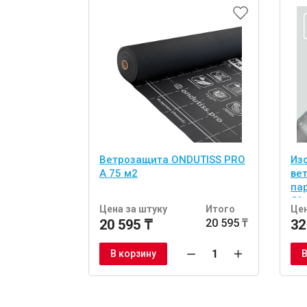
Ветрозащита ONDUTISS PRO
Из
A 75 м2
ве
па
70
Цена за штуку
Итого
Цен
20 595 ₸
20 595 ₸
32
В корзину
В