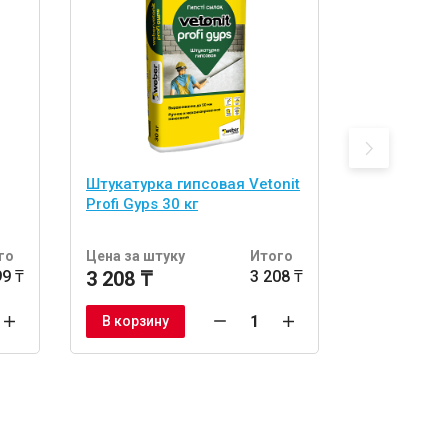
Штукатурка гипсовая Vetonit
Штукатурка
Profi Gyps 30 кг
основе Kna
го
Цена за штуку
Итого
Цена за шт
99 ₸
3 208 ₸
3 208 ₸
2 940 ₸
В корзину
В корзину