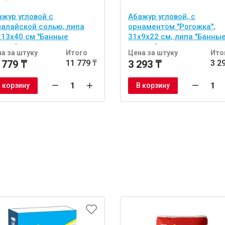
ажур угловой с
Абажур угловой, с
малайской солью, липа
орнаментом "Рогожка",
х13х40 см "Банные
31х9х22 см, липа "Банны
учки"
штучки"
а за штуку
Итого
Цена за штуку
Ито
 779 ₸
11 779 ₸
3 293 ₸
3 2
 корзину
В корзину