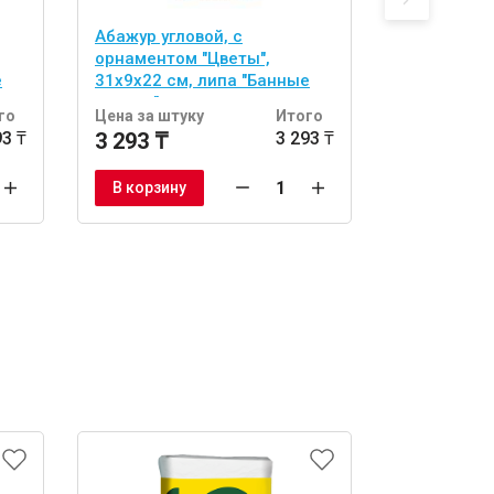
Абажур угловой, с
абор из 2 
орнаментом "Цветы",
двусторонн
е
31х9х22 см, липа "Банные
(спонж и л
штучки"
тела "Банн
го
Цена за штуку
Итого
Цена за шт
93 ₸
3 293 ₸
3 293 ₸
1 722 ₸
В корзину
В корзину