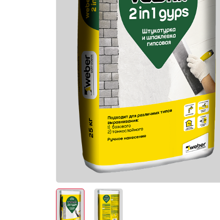
Электро-оборудова
Крепежи
Анкеры
Монтажные ленты
Канаты, шнуры