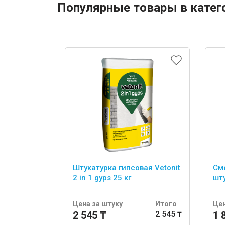
Популярные товары в катег
Штукатурка гипсовая Vetonit
См
2 in 1 gyps 25 кг
шту
Цена за штуку
Итого
Цен
2 545 ₸
2 545 ₸
1 