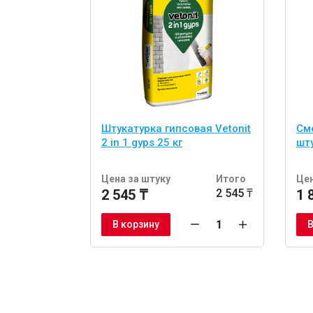
Штукатурка гипсовая Vetonit
См
2 in 1 gyps 25 кг
шту
Цена за штуку
Итого
Цен
2 545 ₸
2 545 ₸
1 
В корзину
В