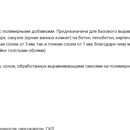
пса с полимерными добавками. Предназначена для базового выра
ре, санузле (кроме ванных комнат) на бетон, пенобетон, кирпи
м слоем от 5 мм, так и тонким слоем от 1 мм, благодаря чему
йке толстыми обоями).
в, основ, обработанных выравнивающими смесями на полимерн
рхности, гипсокартон, ГКЛ.