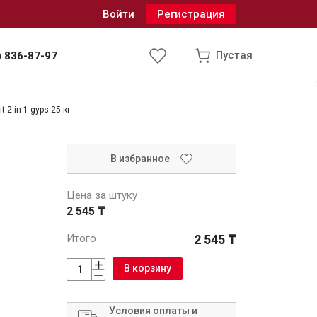
Войти
Регистрация
Пустая
) 836-87-97
 2 in 1 gyps 25 кг
Инженерные системы
В избранное
одоснабжение и водоотведение
Цена за штуку
2 545 ₸
Итого
2 545 ₸
В корзину
Условия оплаты и