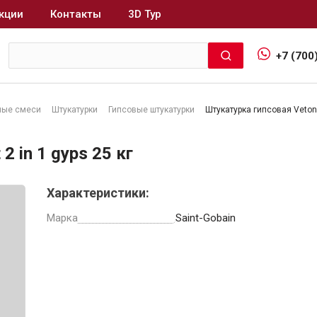
кции
Контакты
3D Тур
+7 (700
ные смеси
Штукатурки
Гипсовые штукатурки
Штукатурка гипсовая Vetonit
Интерьер и отделка
2 in 1 gyps 25 кг
Лакокрасочные материалы
В
Характеристики:
Герметики
Клеи, жидкие гвозди
Марка
Saint-Gobain
Обои
Ещё 5