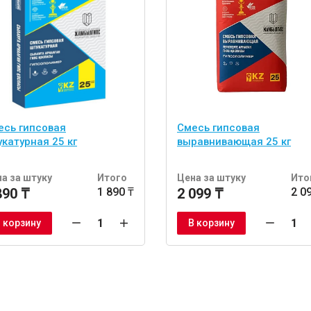
есь гипсовая
Смесь гипсовая
катурная 25 кг
выравнивающая 25 кг
а за штуку
Итого
Цена за штуку
Ито
890 ₸
1 890 ₸
2 099 ₸
2 0
 корзину
В корзину