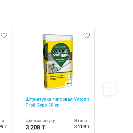
Штукатурка гипсовая Vetonit
Штукатурка
Profi Gyps 30 кг
основе Kna
го
Цена за штуку
Итого
Цена за шт
99 ₸
3 208 ₸
3 208 ₸
2 940 ₸