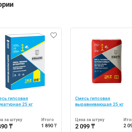
ории
есь гипсовая
Смесь гипсовая
катурная 25 кг
выравнивающая 25 кг
а за штуку
Итого
Цена за штуку
Ито
890 ₸
1 890 ₸
2 099 ₸
2 0