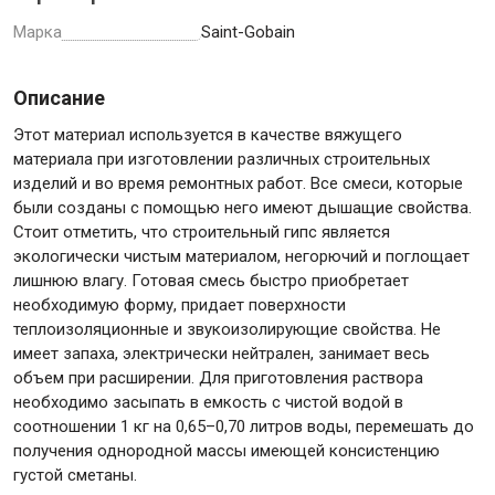
Марка
Saint-Gobain
Крепежи
Описание
Анкеры
Этот материал используется в качестве вяжущего
материала при изготовлении различных строительных
Монтажные ленты
изделий и во время ремонтных работ. Все смеси, которые
Канаты, шнуры
были созданы с помощью него имеют дышащие свойства.
Стоит отметить, что строительный гипс является
экологически чистым материалом, негорючий и поглощает
лишнюю влагу. Готовая смесь быстро приобретает
Всё для дома и сада
необходимую форму, придает поверхности
теплоизоляционные и звукоизолирующие свойства. Не
имеет запаха, электрически нейтрален, занимает весь
Товары для бани и сауны
объем при расширении. Для приготовления раствора
Оборудование для клининга и уборки
необходимо засыпать в емкость с чистой водой в
соотношении 1 кг на 0,65–0,70 литров воды, перемешать до
получения однородной массы имеющей консистенцию
густой сметаны.