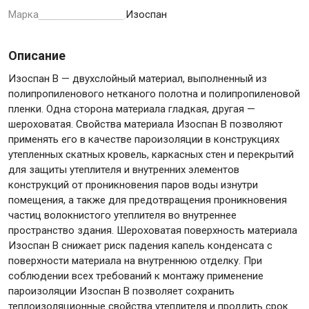
Марка
Изоспан
Описание
Инструменты
Изоспан В — двухслойный материал, выполненный из
полипропиленового нетканого полотна и полипропиленовой
пленки. Одна сторона материала гладкая, другая —
Малярный инструмент
шероховатая. Свойства материала Изоспан B позволяют
Специализированный инструмент
применять его в качестве пароизоляции в конструкциях
утепленных скатных кровель, каркасных стен и перекрытий
Пистолеты для ремонта
для защиты утеплителя и внутренних элементов
Инструмент для штукатурно-отделочных работ
конструкций от проникновения паров воды изнутри
Ещё 2
помещения, а также для предотвращения проникновения
частиц волокнистого утеплителя во внутреннее
пространство здания. Шероховатая поверхность материала
Изоспан В снижает риск падения капель конденсата с
Сантехника
поверхности материала на внутреннюю отделку. При
соблюдении всех требований к монтажу применение
пароизоляции Изоспан В позволяет сохранить
теплоизоляционные свойства утеплителя и продлить срок