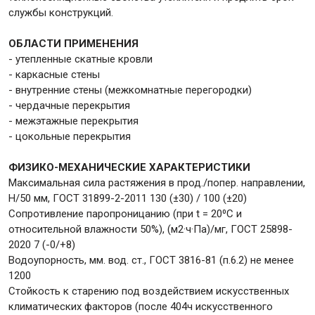
службы конструкций.
Крепежи
ОБЛАСТИ ПРИМЕНЕНИЯ
- утепленные скатные кровли
- каркасные стены
Анкеры
- внутренние стены (межкомнатные перегородки)
Монтажные ленты
- чердачные перекрытия
- межэтажные перекрытия
Канаты, шнуры
- цокольные перекрытия
ФИЗИКО-МЕХАНИЧЕСКИЕ ХАРАКТЕРИСТИКИ
Максимальная сила растяжения в прод./попер. направлении,
Всё для дома и сада
Н/50 мм, ГОСТ 31899-2-2011 130 (±30) / 100 (±20)
Сопротивление паропроницанию (при t = 20⁰С и
относительной влажности 50%), (м2·ч·Па)/мг, ГОСТ 25898-
Товары для бани и сауны
2020 7 (-0/+8)
Оборудование для клининга и уборки
Водоупорность, мм. вод. ст., ГОСТ 3816-81 (п.6.2) не менее
1200
Стойкость к старению под воздействием искусственных
климатических факторов (после 404ч искусственного