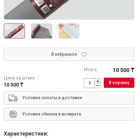
Интерьер и отделка
Лакокрасочные материалы
Герметики
Клеи, жидкие гвозди
Обои
В избранное
Ещё 5
Итого
10 500 ₸
Цена за штуку
Инженерные системы
В корзину
10 500 ₸
Условия оплаты и доставки
Водоснабжение и водоотведение
Условия обмена и возврата
Электро-оборудование
Характеристики: