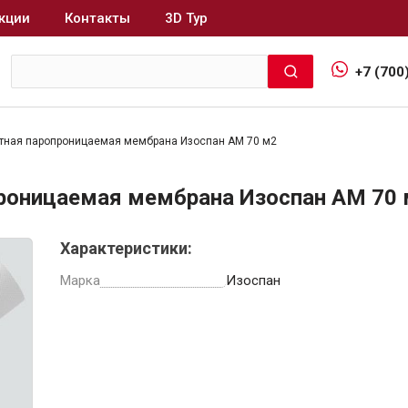
кции
Контакты
3D Тур
+7 (700
итная паропроницаемая мембрана Изоспан AM 70 м2
Интерьер и отделка
роницаемая мембрана Изоспан AM 70
Лакокрасочные материалы
В
Характеристики:
Герметики
Клеи, жидкие гвозди
Марка
Изоспан
Обои
Ещё 5