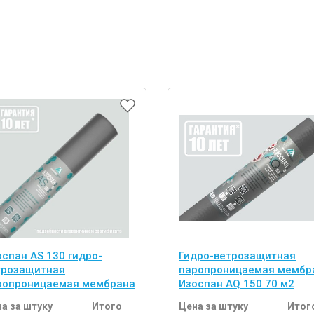
оспан AS 130 гидро-
Гидро-ветрозащитная
трозащитная
паропроницаемая мембр
ропроницаемая мембрана
Изоспан AQ 150 70 м2
м2
а за штуку
Итого
Цена за штуку
Итог