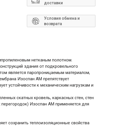
Сантехника
доставки
Условия обмена и
возврата
липропиленовым нетканым полотном.
конструкций здания от подкровельного
этом является паропроницаемым материалом,
мембрана Изоспан AМ препятствует
ует устойчивости к механическим нагрузкам и
ленных скатных кровель, каркасных стен, стен
х перегородок) Изоспан AM применяется для
яет сохранить теплоизоляционные свойства