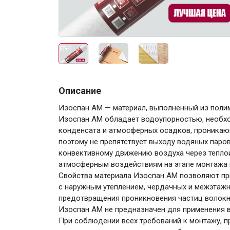
Электро-оборудова
Описание
Изоспан AМ — материал, выполненный из поли
Изоспан AМ обладает водоупорностью, необход
конденсата и атмосферных осадков, проникаю
поэтому не препятствует выходу водяных паро
Крепежи
конвективному движению воздуха через теплои
атмосферным воздействиям на этапе монтажа и
Свойства материала Изоспан AМ позволяют при
Анкеры
с наружным утеплением, чердачных и межэтажн
предотвращения проникновения частиц волокни
Монтажные ленты
Изоспан AМ не предназначен для применения в
Канаты, шнуры
При соблюдении всех требований к монтажу, 