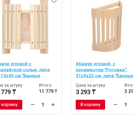
ажур угловой с
Абажур угловой, с
малайской солью, липа
орнаментом "Рогожка",
х13х40 см "Банные
31х9х22 см, липа "Банны
учки"
штучки"
а за штуку
Итого
Цена за штуку
Ито
 779 ₸
11 779 ₸
3 293 ₸
3 2
 корзину
В корзину