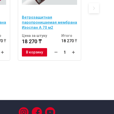
Ветрозащитная
Ветрозащи
ана
паропроницаемая мембрана
PRO Stop Fi
Изоспан А 70 м2
о
Цена за штуку
Итого
Цена за шт
70 ₸
18 270 ₸
18 270 ₸
49 107 ₸
В корзину
В корзину