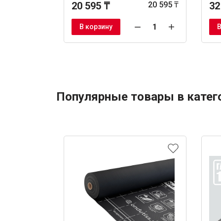
20 595 ₸
20 595 ₸
32
В корзину
В
Популярные товары в катег