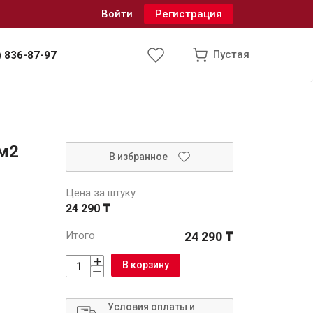
Войти
Регистрация
Пустая
) 836-87-97
Инженерные системы
 м2
В избранное
одоснабжение и водоотведение
Цена за штуку
24 290 ₸
Итого
24 290 ₸
В корзину
Условия оплаты и