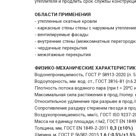
утеплителя и продлить срок службы конструкци
ОБЛАСТИ ПРИМЕНЕНИЯ
- утепленные скатные кровли
- каркасные стены стены с наружным утеплени
- вентилируемые фасады
- внутренние стены (межкомнатные перегородк
- чердачные перекрытия
- межэтажные перекрытия
ФИЗИКО-МЕХАНИЧЕСКИЕ ХАРАКТЕРИСТИК
Водонепроницаемость, ГОСТ Р 58913-2020 (п. 5.
Водоупорность, мм. вод. ст., ГОСТ 3816-81 (п.6.
Плотность потока водяного пара (при t = 20⁰С 
Максимальная сила растяжения в прод./попер. 
Относительное удлинение при разрыве в прод./
Сопротивление раздиру стержнем гвоздя в прод
Воздухопроницаемость, мм/с, ГОСТ ISO 9237-
Масса на единицу площади, г/м2, ГОСТ EN 184
Толщина, мм, ГОСТ EN 1849-2-2011
0,3 (±10%)
Ширина, м, ГОСТ Р 56582-2015
1,6 (-0,5%/+1,5%