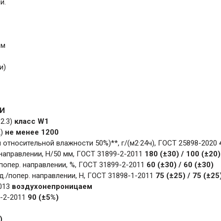
й.
ем
и)
И
2.3)
класс W1
2)
не менее 1200
и относительной влажности 50%)**, г/(м2·24ч), ГОСТ 25898-2020
направлении, Н/50 мм, ГОСТ 31899-2-2011
180 (±30) / 100 (±20)
попер. направлении, %, ГОСТ 31899-2-2011
60 (±30) / 60 (±30)
./попер. направлении, Н, ГОСТ 31898-1-2011
75 (±25) / 75 (±25
2013
воздухонепроницаем
9-2-2011
90 (±5%)
)