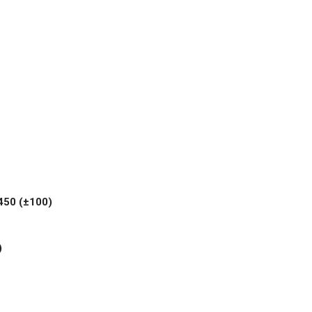
450 (±100)
)