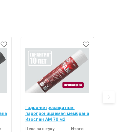
Гидро-ветрозащитная
Ветрозащи
ана
паропроницаемая мембрана
паропрони
Изоспан AM 70 м2
Изоспан A 
о
Цена за штуку
Итого
Цена за шт