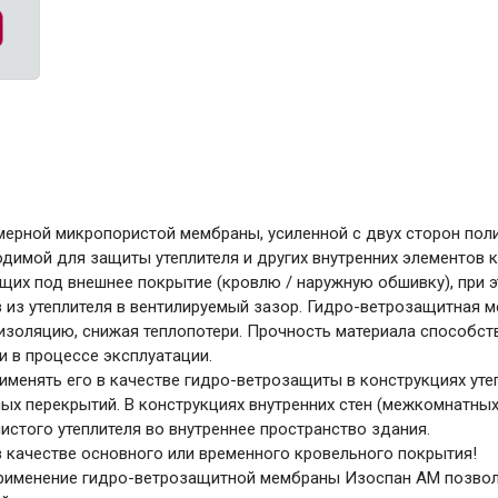
ние
Инструменты
Малярный инструмент
Специализированный инструмент
Пистолеты для ремонта
Инструмент для штукатурно-отделочных
работ
Ещё 2
мерной микропористой мембраны, усиленной с двух сторон по
имой для защиты утеплителя и других внутренних элементов 
щих под внешнее покрытие (кровлю / наружную обшивку), при 
в из утеплителя в вентилируемый зазор. Гидро-ветрозащитная 
Всё для дома и сада
золяцию, снижая теплопотери. Прочность материала способств
 в процессе эксплуатации.
менять его в качестве гидро-ветрозащиты в конструкциях утеп
Товары для бани и сауны
ых перекрытий. В конструкциях внутренних стен (межкомнатны
стого утеплителя во внутреннее пространство здания.
Оборудование для клининга и уборки
 качестве основного или временного кровельного покрытия!
применение гидро-ветрозащитной мембраны Изоспан AМ позвол