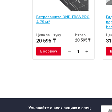
Ветрозащита ONDUTISS PRO
Ги
A 75 м2
па
Из
Цена за штуку
Итого
Цен
20 595 ₸
20 595 ₸
31
В корзину
В
Узнавайте о всех акциях и спец