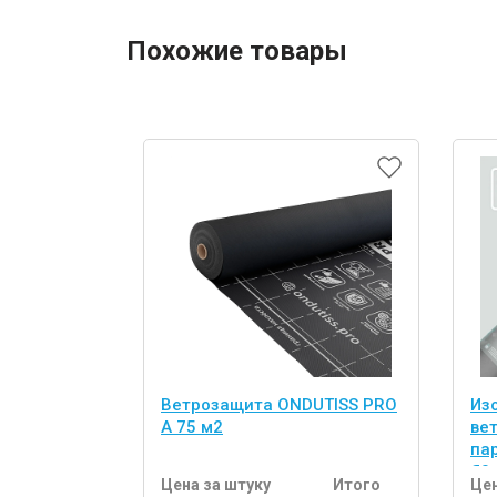
Похожие товары
Ветрозащита ONDUTISS PRO
Из
A 75 м2
ве
па
70
Цена за штуку
Итого
Цен