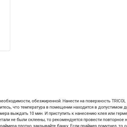
ние
Инструменты
Малярный инструмент
Специализированный инструмент
Пистолеты для ремонта
Инструмент для штукатурно-отделочных
работ
Ещё 2
Всё для дома и сада
необходимости, обезжиренной. Нанести на поверхность TRICOL 
Товары для бани и сауны
итесь, что температура в помещении находится в допустимом 
Оборудование для клининга и уборки
ймера выждать 10 мин. И приступить к нанесению клея или герм
детали не были склеены, то рекомендуется провести повторное
раймера плотно закрывайте банку. Если праймер помутнел, то 