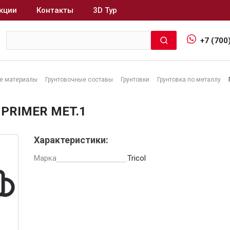
кции
Контакты
3D Тур
+7 (700
е материалы
Грунтовочные составы
Грунтовки
Грунтовка по металлу
Интерьер и отделка
 PRIMER MET.1
Лакокрасочные материалы
В
Характеристики:
Герметики
Клеи, жидкие гвозди
Марка
Tricol
Обои
Ещё 5