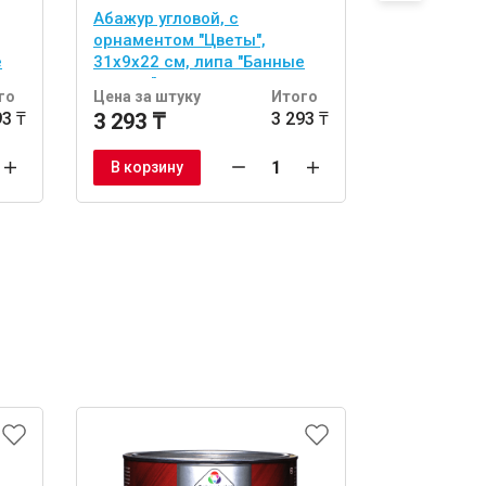
Абажур угловой, с
абор из 2 
орнаментом "Цветы",
двусторонн
е
31х9х22 см, липа "Банные
(спонж и л
штучки"
тела "Банн
го
Цена за штуку
Итого
Цена за шт
93 ₸
3 293 ₸
3 293 ₸
1 722 ₸
В корзину
В корзину