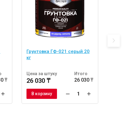
-
Грунтовка ГФ-021 серый 20
Грунтовка 
кг
кг
о
Цена за штуку
Итого
Цена за шт
30 ₸
26 030 ₸
26 030 ₸
5 831 ₸
В корзину
В корзину