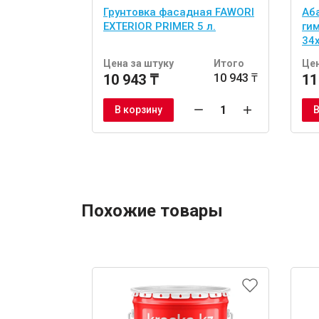
Грунтовка фасадная FAWORI
Аб
EXTERIOR PRIMER 5 л.
ги
34
шт
Цена за штуку
Итого
Цен
10 943 ₸
10 943 ₸
11
В корзину
В
Похожие товары