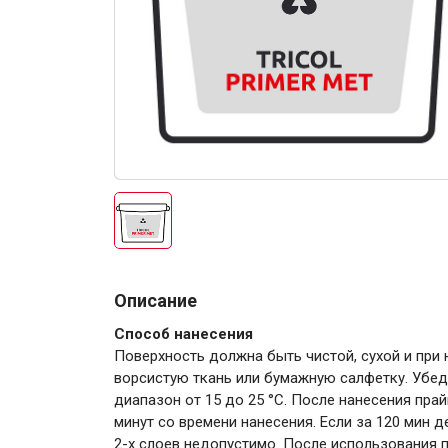
Электро-оборудова
Крепежи
Описание
Способ нанесения
Поверхность должна быть чистой, сухой и при 
Анкеры
ворсистую ткань или бумажную салфетку. Убед
Монтажные ленты
диапазон от 15 до 25 °С. После нанесения пра
Канаты, шнуры
минут со времени нанесения. Если за 120 мин 
2-х слоев недопустимо. После использования п