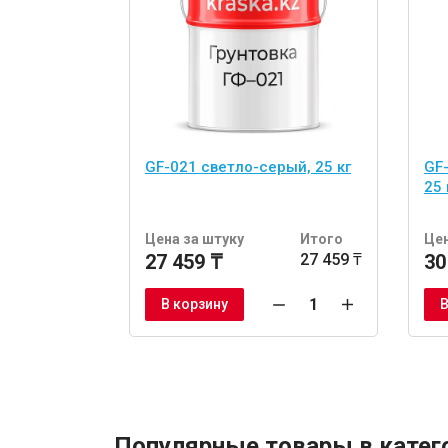
GF-021 светло-серый, 25 кг
GF
25 
Цена за штуку
Итого
Цен
27 459 ₸
27 459 ₸
30
В корзину
В
Популярные товары в катег