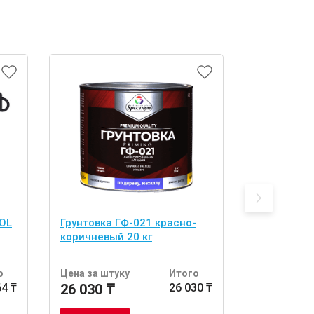
COL
Грунтовка ГФ-021 красно-
Грунтовка 
коричневый 20 кг
кг
о
Цена за штуку
Итого
Цена за шт
64 ₸
26 030 ₸
26 030 ₸
26 030 ₸