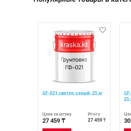
GF-021 светло-серый, 25 кг
GF
25 
Цена за штуку
Итого
Цен
27 459 ₸
27 459 ₸
30