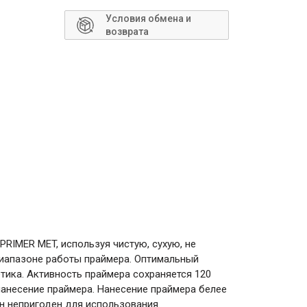
Сантехника
Условия обмена и
возврата
PRIMER MET, используя чистую, сухую, не
диапазоне работы праймера. Оптимальный
етика. Активность праймера сохраняется 120
 нанесение праймера. Нанесение праймера белее
он непригоден для использования.