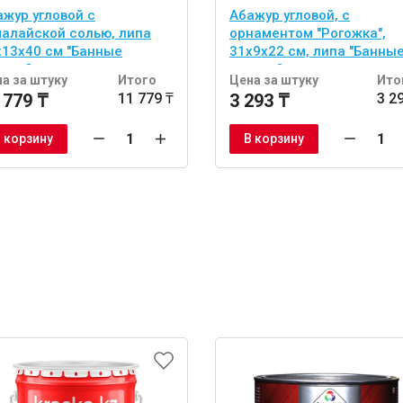
ажур угловой с
Абажур угловой, с
малайской солью, липа
орнаментом "Рогожка",
х13х40 см "Банные
31х9х22 см, липа "Банны
учки"
штучки"
а за штуку
Итого
Цена за штуку
Ито
 779 ₸
11 779 ₸
3 293 ₸
3 2
 корзину
В корзину