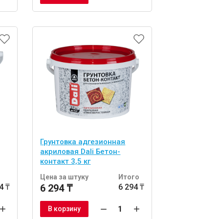
Грунтовка адгезионная
акриловая Dali Бетон-
контакт 3,5 кг
о
Цена за штуку
Итого
4 ₸
6 294 ₸
6 294 ₸
В корзину