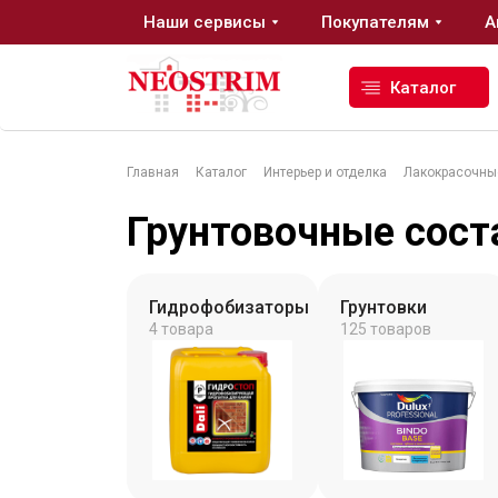
Наши сервисы
Покупателям
А
Каталог
Главная
Каталог
Интерьер и отделка
Лакокрасочны
Стройматериалы
Грунтовочные сос
Сухие строительные смеси
Гидроизоляция
Гидрофобизаторы
Грунтовки
4 товара
125 товаров
Изоляционные материалы
Кровельные материалы
Ещё 2