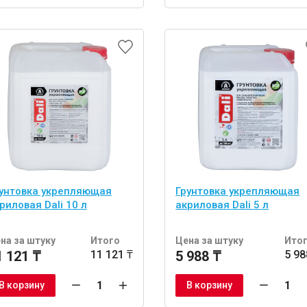
унтовка укрепляющая
Грунтовка укрепляющая
риловая Dali 10 л
акриловая Dali 5 л
на за штуку
Итого
Цена за штуку
Ито
1 121 ₸
11 121 ₸
5 988 ₸
5 98
В корзину
В корзину