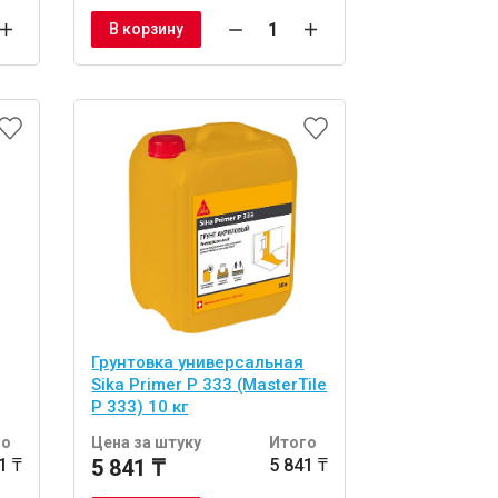
В корзину
Грунтовка универсальная
Sika Primer P 333 (MasterTile
P 333) 10 кг
го
Цена за штуку
Итого
1 ₸
5 841 ₸
5 841 ₸