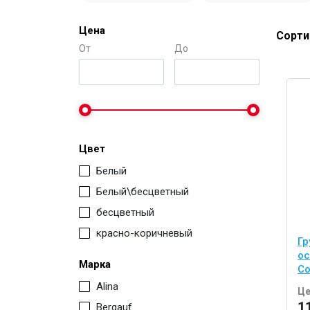
Электро-оборудова
Цена
Сорти
От
До
Цвет
Белый
Белый\бесцветный
Крепежи
бесцветный
красно-коричневый
Гр
Анкеры
ос
Марка
Монтажные ленты
Co
Alina
Канаты, шнуры
Це
1
Bergauf