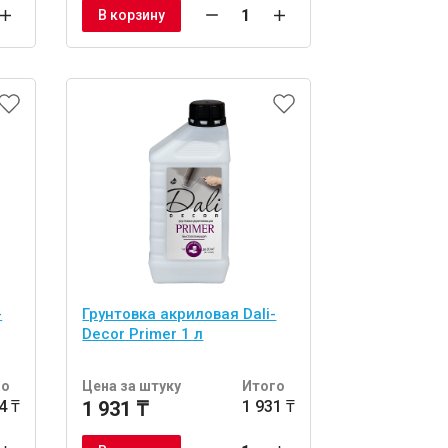
В корзину
-
Грунтовка акриловая Dali-
Decor Primer 1 л
го
Цена за штуку
Итого
4 ₸
1 931 ₸
1 931 ₸