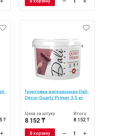
В корзину
li-
Грунтовка адгезионная Dali-
Decor Quartz Primer 3,5 кг
о
Цена за штуку
Итого
5 ₸
8 152 ₸
8 152 ₸
В корзину