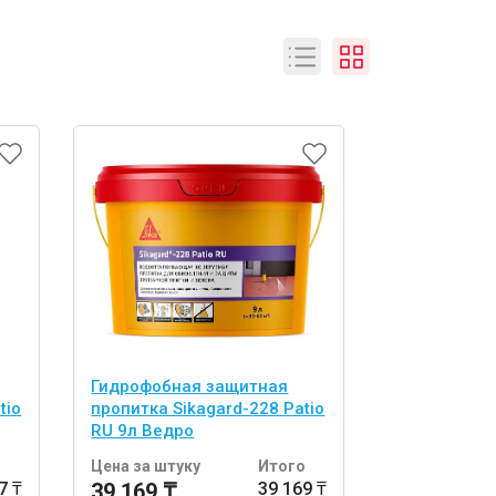
Сантехника
Гидрофобная защитная
tio
пропитка Sikagard-228 Patio
RU 9л Ведро
о
Цена за штуку
Итого
7 ₸
39 169 ₸
39 169 ₸