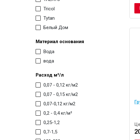
Tricol
Tytan
Белый Дом
Материал основания
Вода
вода
Расход м²/л
0,07 - 0,12 кг/м2
0,07 - 0,15 кг/м2
Гр
0,07-0,12 кг/м2
0,2 - 0,4 кг/м²
0,25-1,2
Це
2
0,7-1,5