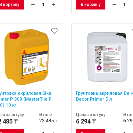
В корзину
В корзину
унтовка акриловая Sika
Грунтовка акриловая Dali
imer P 300 (MasterTile P
Decor Primer 5 л
0) 10 кг
на за штуку
Итого
Цена за штуку
Ито
2 485 ₸
22 485 ₸
6 294 ₸
6 29