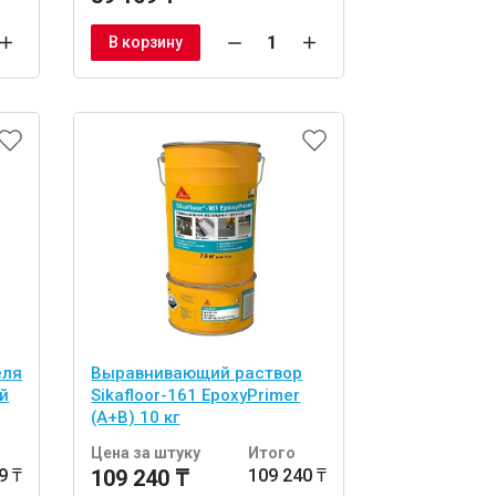
В корзину
еля
Выравнивающий раствор
й
Sikafloor-161 EpoxyPrimer
(А+В) 10 кг
о
Цена за штуку
Итого
9 ₸
109 240 ₸
109 240 ₸