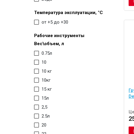
Температура эксплуатации, °С
от +5 до +30
Рабочие инструменты
Вес\объем, л
0.75л
10
10 кг
10кг
15 кг
Гр
De
15л
2,5
Це
2.5л
2
20