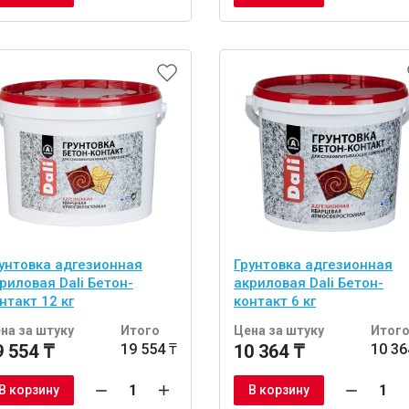
унтовка адгезионная
Грунтовка адгезионная
риловая Dali Бетон-
акриловая Dali Бетон-
нтакт 12 кг
контакт 6 кг
на за штуку
Итого
Цена за штуку
Итог
9 554 ₸
19 554 ₸
10 364 ₸
10 36
В корзину
В корзину