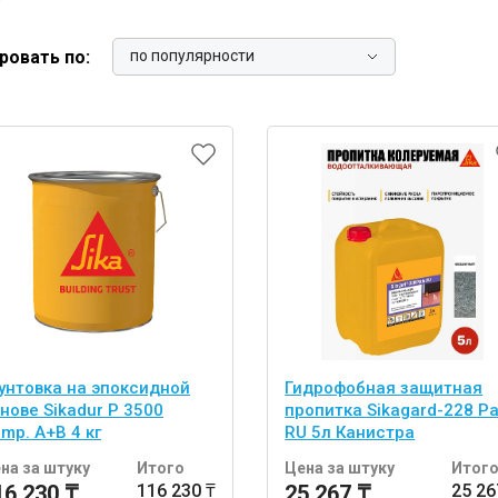
ние
Инструменты
ровать по:
по популярности
Малярный инструмент
Специализированный инструмент
Пистолеты для ремонта
Инструмент для штукатурно-отделочных
работ
Ещё 2
Всё для дома и сада
унтовка на эпоксидной
Гидрофобная защитная
Товары для бани и сауны
нове Sikadur P 3500
пропитка Sikagard-228 Pa
Оборудование для клининга и уборки
mp. A+B 4 кг
RU 5л Канистра
на за штуку
Итого
Цена за штуку
Итог
16 230 ₸
116 230 ₸
25 267 ₸
25 26