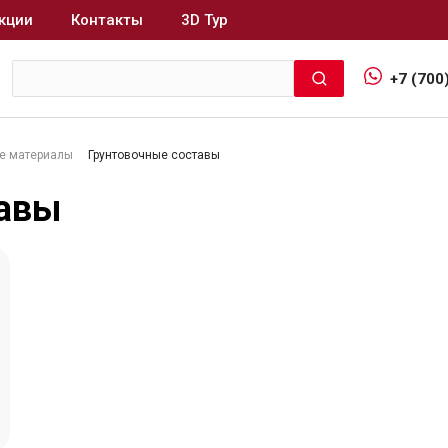
кции
Контакты
3D Тур
+7 (700
е материалы
Грунтовочные составы
Интерьер и отделка
тавы
Лакокрасочные материалы
В
Герметики
Клеи, жидкие гвозди
Обои
Ещё 5