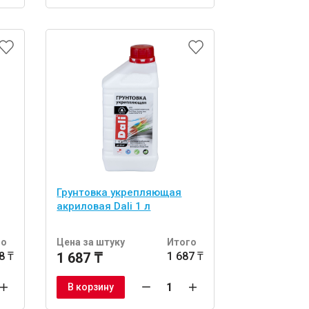
Грунтовка укрепляющая
акриловая Dali 1 л
го
Цена за штуку
Итого
8 ₸
1 687 ₸
1 687 ₸
В корзину