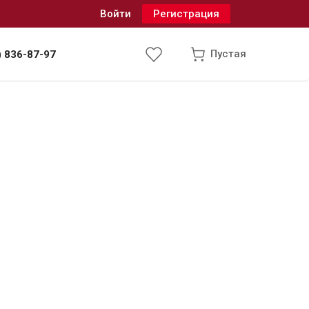
Войти
Регистрация
Пустая
) 836-87-97
Инженерные системы
одоснабжение и водоотведение