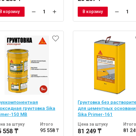
В корзину
В корзину
ухкомпонентная
Грунтовка без растворит
оксидная грунтовка Sika
для цементных основани
imer-150 MB
Sika Primer-161
на за штуку
Итого
Цена за штуку
Итог
5 558 ₸
95 558 ₸
81 249 ₸
81 24