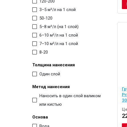
120-200
3–5 м²/л на 1 слой
50-120
5–8 м²/л (на 1 слой)
6–10 м²/л на 1 слой
7–10 м²/л на 1 слой
8-20
Толщина нанесения
Один слой
Метод нанесения
Гр
Pr
Наносить в один слой валиком
30
или кистью
Це
2
Основа
Вода