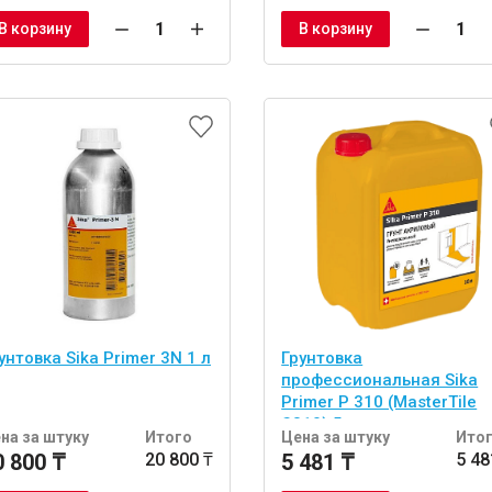
В корзину
В корзину
унтовка Sika Primer 3N 1 л
Грунтовка
профессиональная Sika
Primer P 310 (MasterTile
P310) 5 кг
на за штуку
Итого
Цена за штуку
Ито
0 800 ₸
20 800 ₸
5 481 ₸
5 48