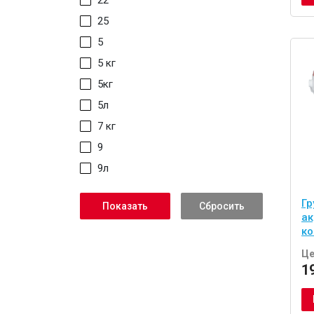
22
25
5
5 кг
5кг
5л
7 кг
9
9л
Гр
ак
ко
Це
1