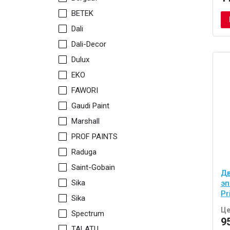
BETEK
Dali
Dali-Decor
Dulux
EKO
FAWORI
Gaudi Paint
Marshall
PROF PAINTS
Raduga
Saint-Gobain
Дв
Sika
эп
Pr
Sika
Це
Spectrum
9
TALATU