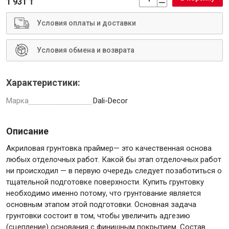
1 931 ₸
Условия оплаты и доставки
Условия обмена и возврата
Инструменты
Характеристики:
Малярный инструмент
Марка
Dali-Decor
Специализированный инструмент
Пистолеты для ремонта
Описание
Инструмент для штукатурно-отделочных работ
Ещё 2
Акриловая грунтовка праймер— это качественная основа
любых отделочных работ. Какой бы этап отделочных работ
ни происходил — в первую очередь следует позаботиться о
тщательной подготовке поверхности. Купить грунтовку
Сантехника
необходимо именно потому, что грунтование является
основным этапом этой подготовки. Основная задача
грунтовки состоит в том, чтобы увеличить адгезию
(сцепление) основания с финишным покрытием. Состав