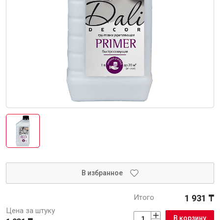
Интерьер и отделка
Лакокрасочные материалы
Герметики
Клеи, жидкие гвозди
Обои
Ещё 5
Инженерные системы
Водоснабжение и водоотведение
В избранное
Итого
1 931 ₸
Электро-оборудование
Цена за штуку
В корзину