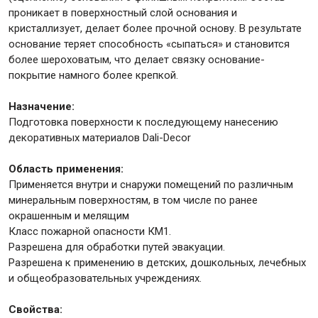
проникает в поверхностный слой основания и
кристаллизует, делает более прочной основу. В результате
Крепежи
основание теряет способность «сыпаться» и становится
более шероховатым, что делает связку основание-
покрытие намного более крепкой.
Анкеры
Монтажные ленты
Назначение:
Подготовка поверхности к последующему нанесению
Канаты, шнуры
декоративных материалов Dali-Decor
Область применения:
Применяется внутри и снаружи помещений по различным
Всё для дома и сада
минеральным поверхностям, в том числе по ранее
окрашенным и мелящим
Класс пожарной опасности КМ1.
Товары для бани и сауны
Разрешена для обработки путей эвакуации.
Оборудование для клининга и уборки
Разрешена к применению в детских, дошкольных, лечебных
и общеобразовательных учреждениях.
Свойства: