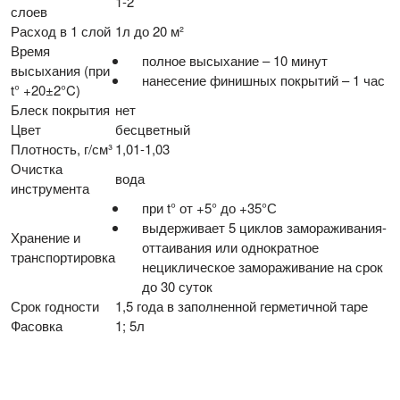
1-2
слоев
Расход в 1 слой
1л до 20 м²
Время
полное высыхание – 10 минут
высыхания (при
нанесение финишных покрытий – 1 час
t° +20±2°C)
Блеск покрытия
нет
Цвет
бесцветный
Плотность, г/см³
1,01-1,03
Очистка
вода
инструмента
при t° от +5° до +35°С
выдерживает 5 циклов замораживания-
Хранение и
оттаивания или однократное
транспортировка
нециклическое замораживание на срок
до 30 суток
Срок годности
1,5 года в заполненной герметичной таре
Фасовка
1; 5л