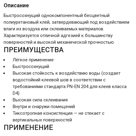
Описание
Быстросохнущий однокомпонентный бесцветный
Крепежи
полиуретановый клей, затвердевающий под воздействием
влаги из воздуха или склеиваемых материалов.
Характеризуется отличной адгезией к большинству
Анкеры
поверхностей и высокой механической прочностью.
Монтажные ленты
ПРЕИМУЩЕСТВА
Канаты, шнуры
Лёгкое применение
Быстросохнущий
Высокая стойкость к воздействию воды (создает
водостойкий клеевой шов в соответствии с
Всё для дома и сада
требованиями стандарта PN-EN 204 для клеев класса
D4)
Высокая сила склеивания
Товары для бани и сауны
Внутри и снаружи помещений
Оборудование для клининга и уборки
Тиксотропная консистенция — не стекает с
вертикальных поверхностей
ПРИМЕНЕНИЕ