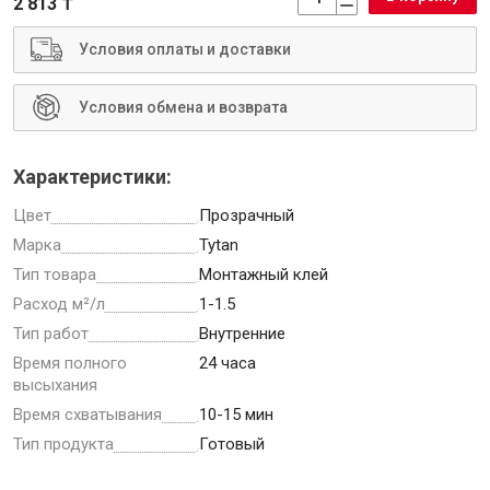
2 813 ₸
Условия оплаты и доставки
Условия обмена и возврата
Инструменты
Характеристики:
Малярный инструмент
Цвет
Прозрачный
Специализированный инструмент
Марка
Tytan
Пистолеты для ремонта
Тип товара
Монтажный клей
Инструмент для штукатурно-отделочных работ
Расход м²/л
1-1.5
Ещё 2
Тип работ
Внутренние
Время полного
24 часа
высыхания
Сантехника
Время схватывания
10-15 мин
Тип продукта
Готовый