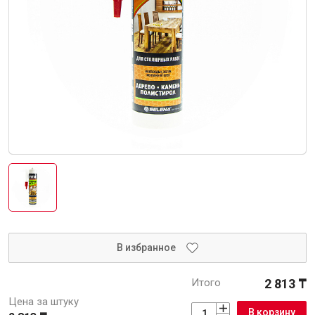
Интерьер и отделка
Лакокрасочные материалы
Герметики
Клеи, жидкие гвозди
Обои
Ещё 5
Инженерные системы
Водоснабжение и водоотведение
В избранное
Итого
2 813 ₸
Электро-оборудование
Цена за штуку
В корзину