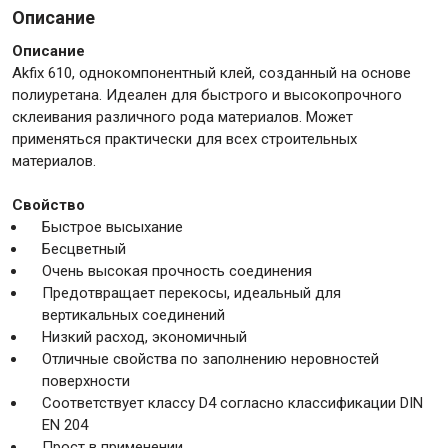
Описание
Описание
Крепежи
Akfix 610, однокомпонентный клей, созданный на основе
полиуретана. Идеален для быстрого и высокопрочного
склеивания различного рода материалов. Может
Анкеры
применяться практически для всех строительных
Монтажные ленты
материалов.
Канаты, шнуры
Свойство
Быстрое высыхание
Бесцветный
Очень высокая прочность соединения
Всё для дома и сада
Предотвращает перекосы, идеальный для
вертикальных соединений
Товары для бани и сауны
Низкий расход, экономичный
Отличные свойства по заполнению неровностей
Оборудование для клининга и уборки
поверхности
Соответствует классу D4 согласно классификации DIN
EN 204
Прост в применении