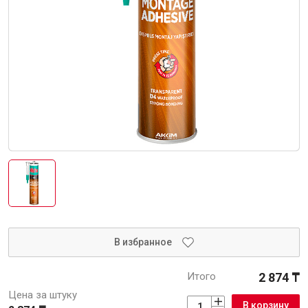
Интерьер и отделка
Лакокрасочные материалы
Герметики
Клеи, жидкие гвозди
Обои
Ещё 5
Инженерные системы
Водоснабжение и водоотведение
В избранное
Итого
2 874 ₸
Электро-оборудование
Цена за штуку
В корзину