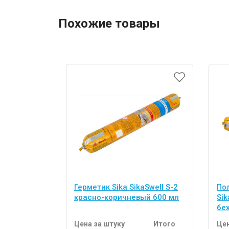
Похожие товары
Герметик Sika SikaSwell S-2
По
красно-коричневый 600 мл
Sik
бе
Цена за штуку
Итого
Цен