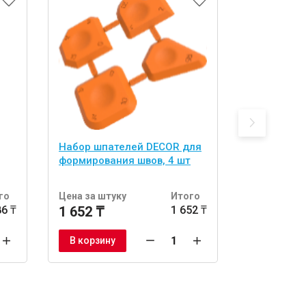
Набор шпателей DЕCOR для
формирования швов, 4 шт
го
Цена за штуку
Итого
86 ₸
1 652 ₸
1 652 ₸
В корзину