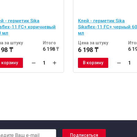
й - герметик Sika
Клей - герметик Sika
aflex-11 FC+ коричневый
Sikaflex-11 FC+ черный 6
0 мл
мл
а за штуку
Итого
Цена за штуку
Ито
198 ₸
6 198 ₸
6 198 ₸
6 1
 корзину
В корзину
Подписаться