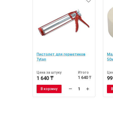
Пистолет для герметиков
Ма
Tytan
50
Цена за штуку
Итого
Цен
1 640 ₸
1 640 ₸
99
В корзину
В