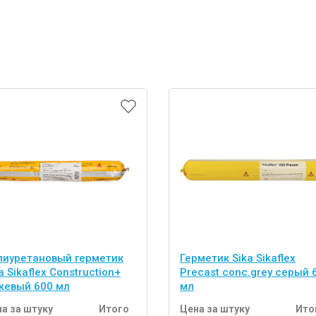
лиуретановый герметик
Герметик Sika Sikaflex
a Sikaflex Construction+
Precast conc.grey серый 
жевый 600 мл
мл
а за штуку
Итого
Цена за штуку
Ито