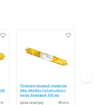
Полиуретановый герметик
Полиурета
600
Sika Sikaflex Construction+
Sika Sikafl
beige бежевый 300 мл
con.grey с
го
Цена за штуку
Итого
Цена за шт