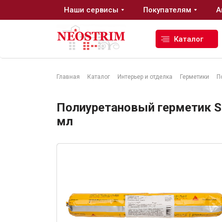
Наши сервисы
Покупателям
А
Каталог
Главная
Каталог
Интерьер и отделка
Герметики
П
Стройматериалы
Полиуретановый герметик Sik
мл
Сухие строительные смеси
Гидроизоляция
Изоляционные материалы
Кровельные материалы
Ещё 2