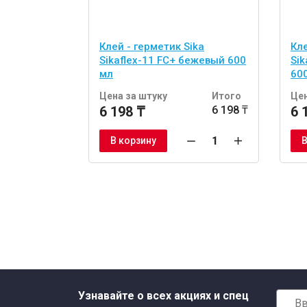
Клей - герметик Sika
Кле
Sikaflex-11 FC+ бежевый 600
Sik
мл
60
Цена за штуку
Итого
Цен
6 198 ₸
6 198 ₸
6 
В корзину
В
Узнавайте о всех акциях и спец