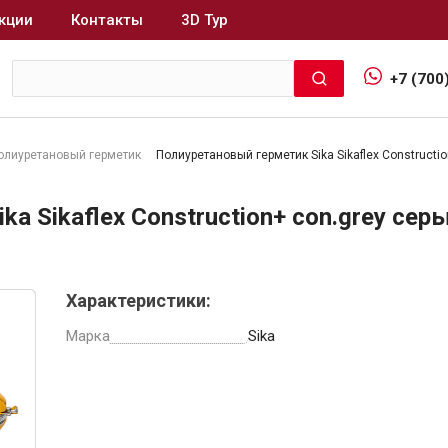
кции
Контакты
3D Тур
+7 (700
олиуретановый герметик
Полиуретановый герметик Sika Sikaflex Constructi
Интерьер и отделка
a Sikaflex Construction+ con.grey сер
Лакокрасочные материалы
В
Герметики
Характеристики:
Клеи, жидкие гвозди
Обои
Марка
Sika
Ещё 5