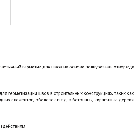
ние
Инструменты
Малярный инструмент
Специализированный инструмент
Пистолеты для ремонта
Инструмент для штукатурно-отделочных
работ
Ещё 2
эластичный герметик для швов на основе полиуретана, отвержд
Всё для дома и сада
м для герметизации швов в строительных конструкциях, таких к
ных элементов, оболочек и т.д. в бетонных, кирпичных, деревя
Товары для бани и сауны
Оборудование для клининга и уборки
оздействиям