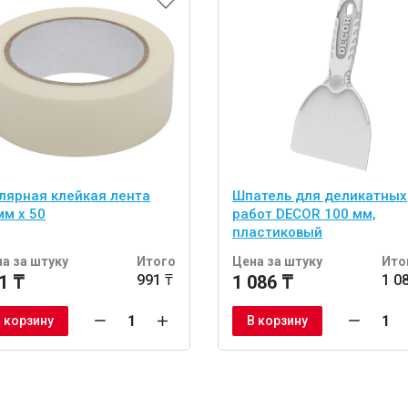
лярная клейкая лента
Шпатель для деликатных
мм х 50
работ DECOR 100 мм,
пластиковый
а за штуку
Итого
Цена за штуку
Ито
1 ₸
991 ₸
1 086 ₸
1 0
 корзину
В корзину