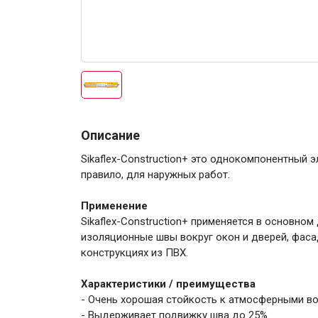
Электро-оборудова
Описание
Sikaflex-Construction+ это однокомпонентный 
правило, для наружных работ.
Применение
Крепежи
Sikaflex-Construction+ применяется в основно
изоляционные швы вокруг окон и дверей, фасад
конструкциях из ПВХ.
Анкеры
Монтажные ленты
Характеристики / преимущества
Канаты, шнуры
- Очень хорошая стойкость к атмосферными в
- Выдерживает подвижку шва до 25%