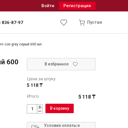
Войти
Регистрация
Пустая
) 836-87-97
on+ con.grey серый 600 мл
Инженерные системы
ый 600
В избранное
одоснабжение и водоотведение
Цена за штуку
5 118 ₸
Итого
5 118 ₸
В корзину
Условия оплаты и