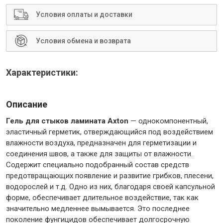
Условия оплаты и доставки
Условия обмена и возврата
Инструменты
Характеристики:
Малярный инструмент
Специализированный инструмент
Описание
Пистолеты для ремонта
Гель для стыков ламината Axton
— однокомпонентный,
Инструмент для штукатурно-отделочных работ
эластичный герметик, отверждающийся под воздействием
Ещё 2
влажности воздуха, предназначен для герметизации и
соединения швов, а также для защиты от влажности.
Содержит специально подобранный состав средств
предотвращающих появление и развитие грибков, плесени,
водорослей и т.д. Одно из них, благодаря своей капсульной
Сантехника
форме, обеспечивает длительное воздействие, так как
значительно медленнее вымывается. Это последнее
поколение фунгицидов обеспечивает долгосрочную