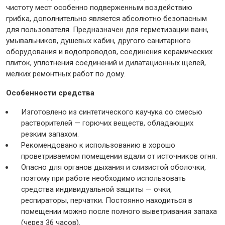
чистоту мест особенно подверженным воздействию
грибка, дополнительно является абсолютно безопасным
Крепежи
для пользователя. Предназначен для герметизации ванн,
умывальников, душевых кабин, другого санитарного
оборудования и водопроводов, соединения керамических
Анкеры
плиток, уплотнения соединений и дилатационных щелей,
мелких ремонтных работ по дому.
Монтажные ленты
Канаты, шнуры
Особенности средства
Изготовлено из синтетического каучука со смесью
растворителей — горючих веществ, обладающих
резким запахом.
Всё для дома и сада
Рекомендовано к использованию в хорошо
проветриваемом помещении вдали от источников огня.
Опасно для органов дыхания и слизистой оболочки,
Товары для бани и сауны
поэтому при работе необходимо использовать
Оборудование для клининга и уборки
средства индивидуальной защиты — очки,
респираторы, перчатки. Постоянно находиться в
помещении можно после полного выветривания запаха
(через 36 часов).