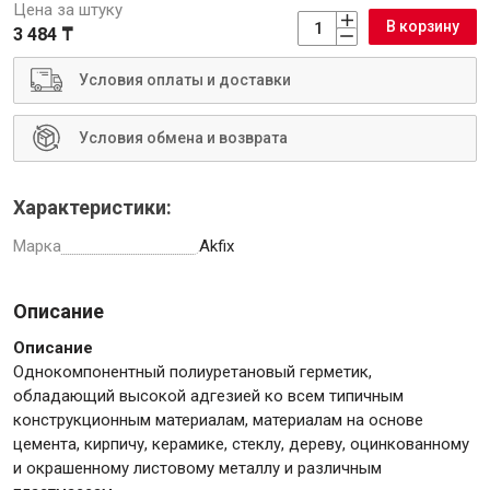
Цена за штуку
В корзину
3 484 ₸
Условия оплаты и доставки
Инструменты
Условия обмена и возврата
Малярный инструмент
Характеристики:
Специализированный инструмент
Марка
Akfix
Пистолеты для ремонта
Инструмент для штукатурно-отделочных работ
Описание
Ещё 2
Описание
Однокомпонентный полиуретановый герметик,
обладающий высокой адгезией ко всем типичным
Сантехника
конструкционным материалам, материалам на основе
цемента, кирпичу, керамике, стеклу, дереву, оцинкованному
и окрашенному листовому металлу и различным