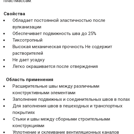
пластмассам.
Свойства
Крепежи
Обладает постоянной эластичностью после
вулканизации
Обеспечивает подвижность шва до 25%
Анкеры
Тиксотропный
Монтажные ленты
Высокая механическая прочность Не содержит
Канаты, шнуры
растворителей
Не дает усадку
Легко окрашивается после отверждения
Область применения
Всё для дома и сада
Расширительные швы между различными
конструктивными элементами
Заполнение подвижных и соединительных швов в полах
Товары для бани и сауны
Для заполнения швов в пешеходных и транспортных
Оборудование для клининга и уборки
покрытиях
Стыки и швы между сборными строительными
конструкциями
Уплотнение и склеивание вентиляционных каналов