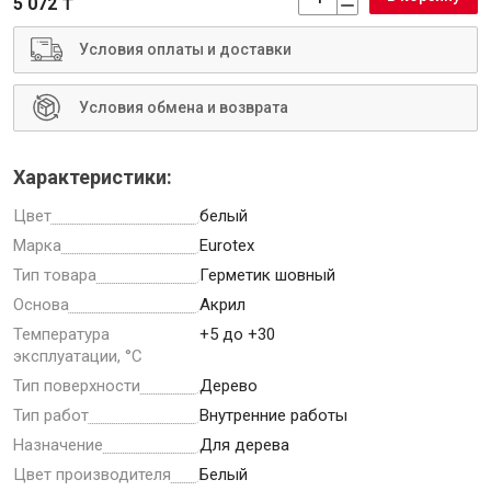
5 072 ₸
Условия оплаты и доставки
Условия обмена и возврата
Инструменты
Характеристики:
Малярный инструмент
Цвет
белый
Специализированный инструмент
Марка
Eurotex
Пистолеты для ремонта
Тип товара
Герметик шовный
Инструмент для штукатурно-отделочных работ
Основа
Акрил
Ещё 2
Температура
+5 до +30
эксплуатации, °С
Тип поверхности
Дерево
Сантехника
Тип работ
Внутренние работы
Назначение
Для дерева
Цвет производителя
Белый