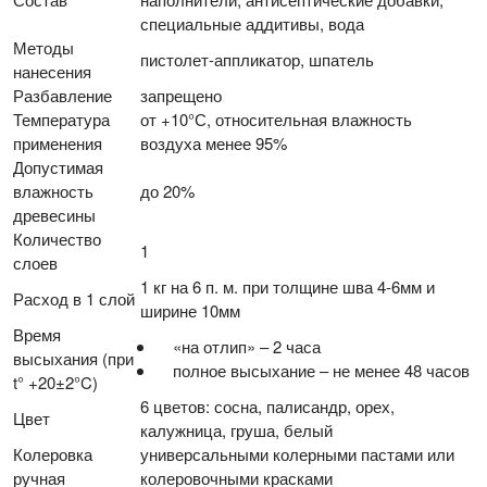
специальные аддитивы, вода
Методы
пистолет-аппликатор, шпатель
нанесения
Разбавление
запрещено
Температура
от +10°С, относительная влажность
применения
воздуха менее 95%
Допустимая
влажность
до 20%
древесины
Количество
1
слоев
1 кг на 6 п. м. при толщине шва 4-6мм и
Расход в 1 слой
ширине 10мм
Время
«на отлип» – 2 часа
высыхания (при
полное высыхание – не менее 48 часов
t° +20±2°C)
6 цветов: сосна, палисандр, орех,
Цвет
калужница, груша, белый
Колеровка
универсальными колерными пастами или
ручная
колеровочными красками