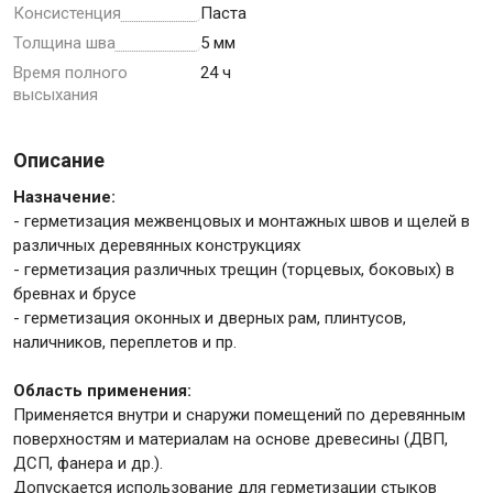
Консистенция
Паста
Толщина шва
5 мм
Крепежи
Время полного
24 ч
высыхания
Анкеры
Описание
Монтажные ленты
Канаты, шнуры
Назначение:
- герметизация межвенцовых и монтажных швов и щелей в
различных деревянных конструкциях
- герметизация различных трещин (торцевых, боковых) в
бревнах и брусе
Всё для дома и сада
- герметизация оконных и дверных рам, плинтусов,
наличников, переплетов и пр.
Товары для бани и сауны
Область применения:
Оборудование для клининга и уборки
Применяется внутри и снаружи помещений по деревянным
поверхностям и материалам на основе древесины (ДВП,
ДСП, фанера и др.).
Допускается использование для герметизации стыков