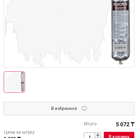
Интерьер и отделка
Лакокрасочные материалы
Герметики
Клеи, жидкие гвозди
Обои
Ещё 5
Инженерные системы
Водоснабжение и водоотведение
В избранное
Итого
5 072 ₸
Электро-оборудование
Цена за штуку
В корзину