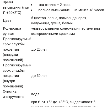
Время
«на отлип» – 2 часа
высыхания (при
полное высыхание – не менее 48 часов
t° +20±2°C)
6 цветов: сосна, палисандр, орех,
Цвет
калужница, груша, белый
Колеровка
универсальными колерными пастами или
ручная
колеровочными красками
Прогнозируемый
срок службы
покрытия
до 20 лет
(снаружи
помещений)
Прогнозируемый
срок службы
покрытия
до 30 лет
(внутри
помещений)
Очистка
вода
инструмента
при t° от +5° до +35°С, выдерживает 5