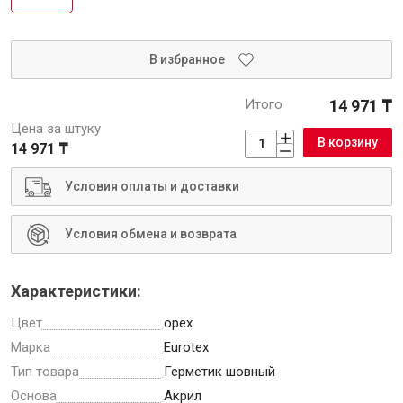
В избранное
Инструменты
Итого
14 971 ₸
Цена за штуку
В корзину
14 971 ₸
Малярный инструмент
Специализированный инструмент
Условия оплаты и доставки
Пистолеты для ремонта
Инструмент для штукатурно-отделочных работ
Условия обмена и возврата
Ещё 2
Характеристики:
Цвет
орех
Сантехника
Марка
Eurotex
Тип товара
Герметик шовный
Основа
Акрил