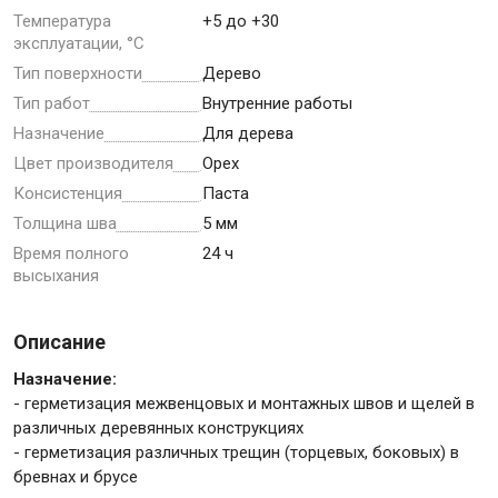
Температура
+5 до +30
эксплуатации, °С
Крепежи
Тип поверхности
Дерево
Тип работ
Внутренние работы
Анкеры
Назначение
Для дерева
Цвет производителя
Орех
Монтажные ленты
Консистенция
Паста
Канаты, шнуры
Толщина шва
5 мм
Время полного
24 ч
высыхания
Всё для дома и сада
Описание
Товары для бани и сауны
Назначение:
Оборудование для клининга и уборки
- герметизация межвенцовых и монтажных швов и щелей в
различных деревянных конструкциях
- герметизация различных трещин (торцевых, боковых) в
бревнах и брусе