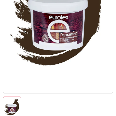
Интерьер и отделка
Лакокрасочные материалы
Герметики
Клеи, жидкие гвозди
Обои
Ещё 5
Инженерные системы
Водоснабжение и водоотведение
Электро-оборудование