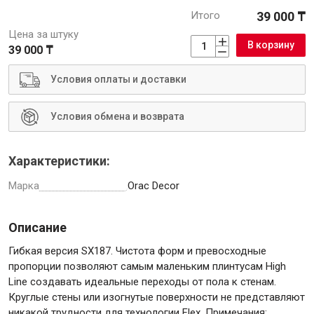
Итого
39 000 ₸
Цена за штуку
Крепежи
В корзину
39 000 ₸
Условия оплаты и доставки
Анкеры
Монтажные ленты
Условия обмена и возврата
Канаты, шнуры
Характеристики:
Марка
Orac Decor
Всё для дома и сада
Описание
Товары для бани и сауны
Гибкая версия SX187. Чистота форм и превосходные
Оборудование для клининга и уборки
пропорции позволяют самым маленьким плинтусам High
Line создавать идеальные переходы от пола к стенам.
Круглые стены или изогнутые поверхности не представляют
никакой трудности для технологии Flex. Примечания: