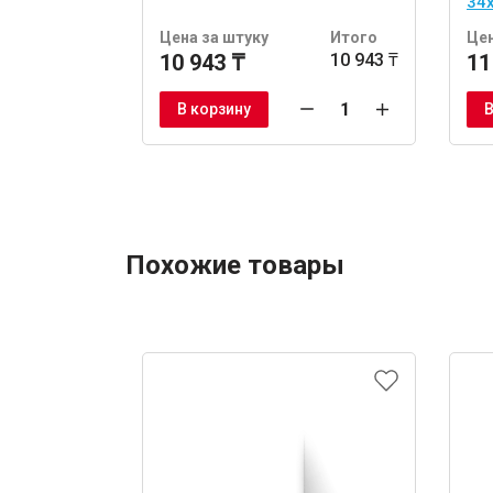
34
шт
Цена за штуку
Итого
Цен
10 943 ₸
10 943 ₸
11
В корзину
В
Похожие товары