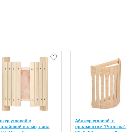
ажур угловой с
Абажур угловой, с
малайской солью, липа
орнаментом "Рогожка",