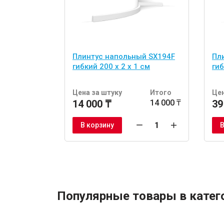
Плинтус напольный SX194F
Пл
гибкий 200 x 2 x 1 см
гиб
Цена за штуку
Итого
Цен
14 000 ₸
14 000 ₸
39
В корзину
В
Популярные товары в катег