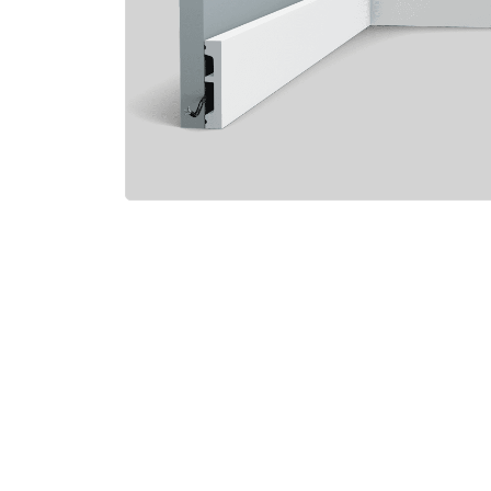
Электро-оборудова
Крепежи
Анкеры
Монтажные ленты
Канаты, шнуры