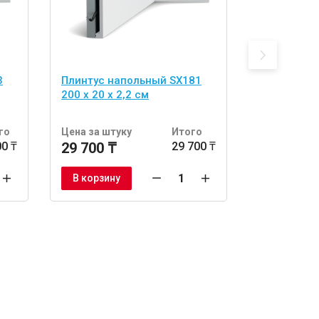
3
Плинтус напольный SX181
Плинтус н
200 x 20 x 2,2 см
для скрыт
200 x 9,7 x
го
Цена за штуку
Итого
Цена за шт
00 ₸
29 700 ₸
29 700 ₸
17 800 ₸
В корзину
В корзину