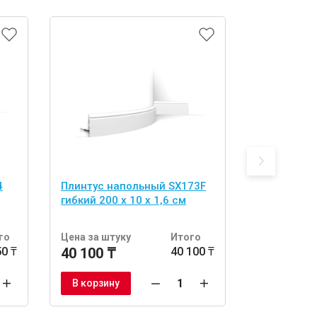
4
Плинтус напольный SX173F
Плинтус н
гибкий 200 x 10 x 1,6 см
гибкий 200 
го
Цена за штуку
Итого
Цена за шт
50 ₸
40 100 ₸
40 100 ₸
38 700 ₸
В корзину
В корзину