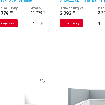
х13х40 см "Банные
31х9х22 см, липа "Банны
учки"
штучки"
а за штуку
Итого
Цена за штуку
Ито
 779 ₸
11 779 ₸
3 293 ₸
3 2
 корзину
В корзину