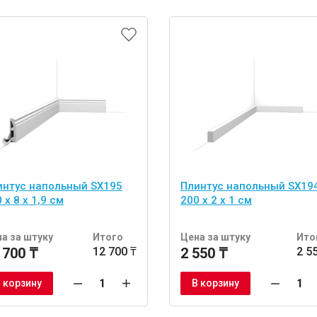
интус напольный SX195
Плинтус напольный SX19
 x 8 x 1,9 см
200 x 2 x 1 см
а за штуку
Итого
Цена за штуку
Ито
 700 ₸
12 700 ₸
2 550 ₸
2 5
 корзину
В корзину