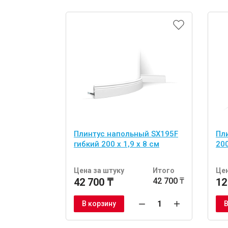
Плинтус напольный SX195F
Пл
гибкий 200 x 1,9 x 8 см
200
Цена за штуку
Итого
Цен
42 700 ₸
42 700 ₸
12
В корзину
В