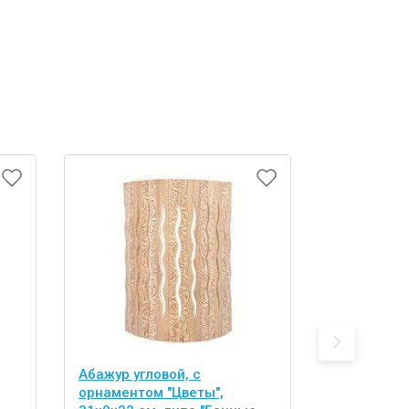
Абажур угловой, с
абор из 2 
орнаментом "Цветы",
двусторонн