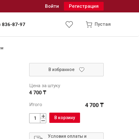
Войти
Регистрация
Пустая
) 836-87-97
см
Инженерные системы
В избранное
одоснабжение и водоотведение
Цена за штуку
4 700 ₸
Итого
4 700 ₸
В корзину
Условия оплаты и