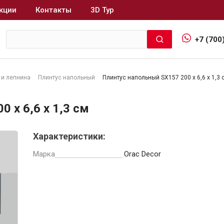
кции
Контакты
3D Тур
+7 (700
 и лепнина
Плинтус напольный
Плинтус напольный SX157 200 х 6,6 х 1,3 
Интерьер и отделка
 х 6,6 х 1,3 см
Лакокрасочные материалы
В
Характеристики:
Герметики
Клеи, жидкие гвозди
Марка
Orac Decor
Обои
Ещё 5