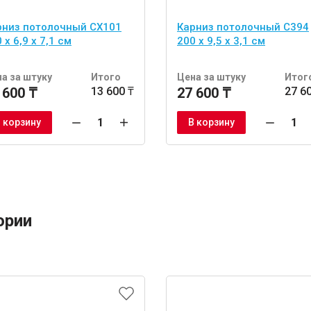
рниз потолочный CX101
Карниз потолочный C394
 x 6,9 x 7,1 см
200 х 9,5 х 3,1 см
а за штуку
Итого
Цена за штуку
Итог
 600 ₸
13 600 ₸
27 600 ₸
27 6
 корзину
В корзину
ории