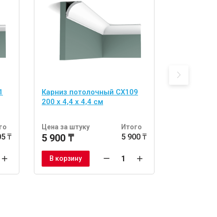
1
Карниз потолочный CX109
Карниз по
200 x 4,4 x 4,4 см
200 x 14 x 
го
Цена за штуку
Итого
Цена за шт
05 ₸
5 900 ₸
5 900 ₸
54 100 ₸
В корзину
В корзину