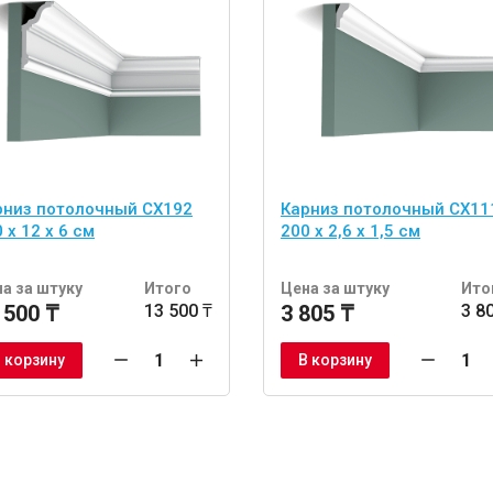
рниз потолочный CX192
Карниз потолочный CX11
 x 12 x 6 см
200 x 2,6 x 1,5 см
а за штуку
Итого
Цена за штуку
Ито
 500 ₸
13 500 ₸
3 805 ₸
3 8
 корзину
В корзину