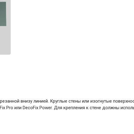
ние
Инструменты
Малярный инструмент
Специализированный инструмент
Пистолеты для ремонта
Инструмент для штукатурно-отделочных
работ
Ещё 2
Всё для дома и сада
резанной внизу линией. Круглые стены или изогнутые поверхно
Товары для бани и сауны
ix Pro или DecoFix Power. Для крепления к стене должны исполь
Оборудование для клининга и уборки