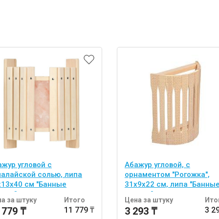
ажур угловой с
Абажур угловой, с
малайской солью, липа
орнаментом "Рогожка",
х13х40 см "Банные
31х9х22 см, липа "Банны
учки"
штучки"
а за штуку
Итого
Цена за штуку
Ито
 779 ₸
11 779 ₸
3 293 ₸
3 2