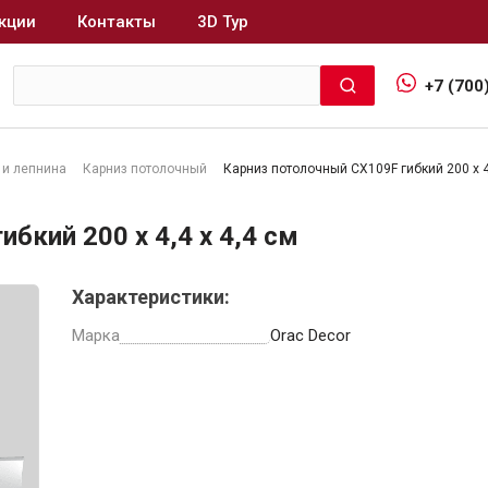
кции
Контакты
3D Тур
+7 (700
 и лепнина
Карниз потолочный
Карниз потолочный CX109F гибкий 200 x 4,
Интерьер и отделка
бкий 200 x 4,4 x 4,4 см
Лакокрасочные материалы
В
Характеристики:
Герметики
Клеи, жидкие гвозди
Марка
Orac Decor
Обои
Ещё 5