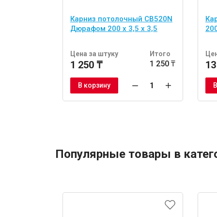
Карниз потолочный CB520N
Ка
Дюрафом 200 x 3,5 x 3,5
200
Цена за штуку
Итого
Цен
1 250 ₸
1 250 ₸
13
В корзину
В
Популярные товары в катег