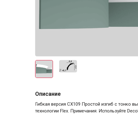
Электро-оборудова
Крепежи
Описание
Гибкая версия CX109 Простой изгиб с тонко вы
Анкеры
технологии Flex. Примечания: Используйте DecoF
Монтажные ленты
Канаты, шнуры