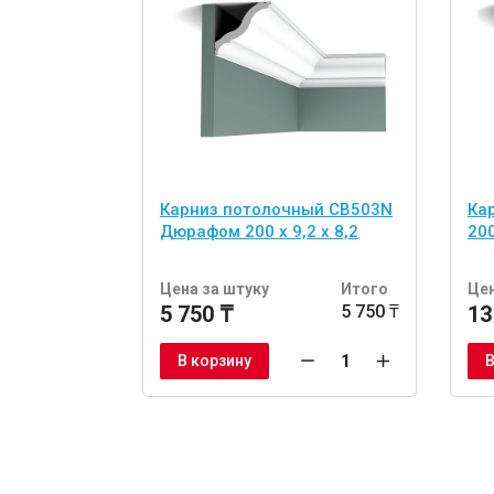
Карниз потолочный CB503N
Ка
Дюрафом 200 x 9,2 x 8,2
200
Цена за штуку
Итого
Цен
5 750 ₸
5 750 ₸
13
В корзину
В