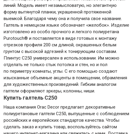
линий. Модель имеет незамысловатую, но элегантную
форму вытянутой планки, украшенной протяженной
Крепежи
выемкой. Благодаря чему она и получила свое название.
Галтель в немецком языке обозначает «желобок». Изделие
изготовлено из особо прочного и легкого полиуретана
Анкеры
Purotouch® и поставляется в виде готовых к монтажу
Монтажные ленты
отрезков профиля 200 см длиной, окрашенных белым
грунтом с высокой адгезией к тонирующим составам.
Канаты, шнуры
Плинтус С250 универсален в использовании. Им можно
отделать не только стык потолка и стен, но и пол
по периметру комнаты, углы. С его помощью создают
изысканные объемные акценты в помещении, обрамления
Всё для дома и сада
для художественных произведений. Гибким аналогом
галтели оформляют эркеры, колонны, ниши.
Купить галтель C250
Товары для бани и сауны
Наша компания Orac Decor предлагает декоративные
Оборудование для клининга и уборки
полиуретановые галтели С250, выпущенные с соблюдением
российских и европейских стандартов качества. Чтобы
сделать заказ и купить товар, воспользуйтесь сайтом
нашего интернет-магазина или свяжитесь с нами. Доставка