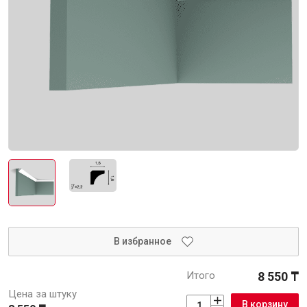
Интерьер и отделка
Лакокрасочные материалы
Герметики
Клеи, жидкие гвозди
Обои
Ещё 5
Инженерные системы
Водоснабжение и водоотведение
В избранное
Итого
8 550 ₸
Электро-оборудование
Цена за штуку
В корзину