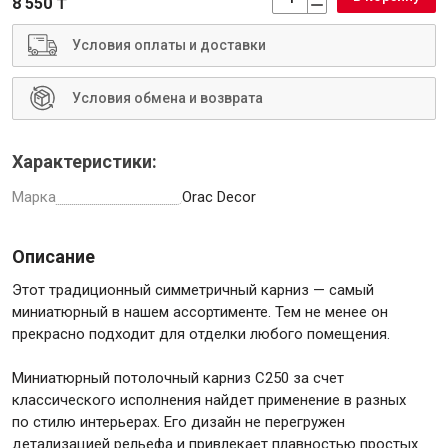
8 550 ₸
Условия оплаты и доставки
Условия обмена и возврата
Инструменты
Характеристики:
Малярный инструмент
Марка
Orac Decor
Специализированный инструмент
Пистолеты для ремонта
Описание
Инструмент для штукатурно-отделочных работ
Ещё 2
Этот традиционный симметричный карниз — самый
миниатюрный в нашем ассортименте. Тем не менее он
прекрасно подходит для отделки любого помещения.
Сантехника
Миниатюрный потолочный карниз С250 за счет
классического исполнения найдет применение в разных
по стилю интерьерах. Его дизайн не перегружен
детализацией рельефа и привлекает плавностью простых