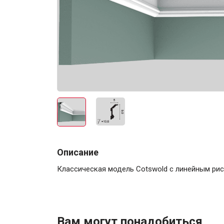
Электро-оборудова
Крепежи
Описание
Классическая модель Cotswold с линейным рис
Анкеры
Монтажные ленты
Канаты, шнуры
Вам могут понадобиться