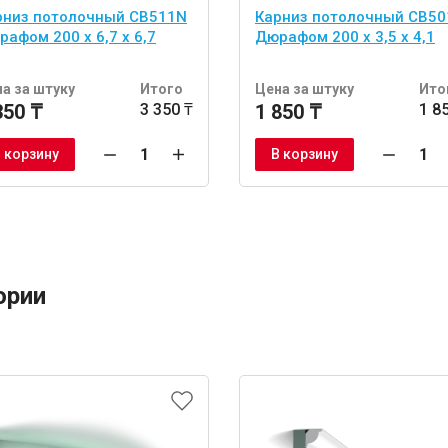
рниз потолочный CB511N
Карниз потолочный CB5
афом 200 x 6,7 x 6,7
Дюрафом 200 x 3,5 x 4,1
а за штуку
Итого
Цена за штуку
Ито
350 ₸
3 350 ₸
1 850 ₸
1 8
 корзину
В корзину
ории