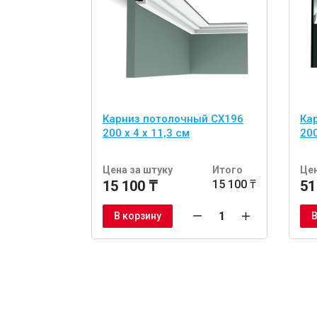
Карниз потолочный CX196
Ка
200 x 4 x 11,3 см
200
Цена за штуку
Итого
Цен
15 100 ₸
15 100 ₸
51
В корзину
В