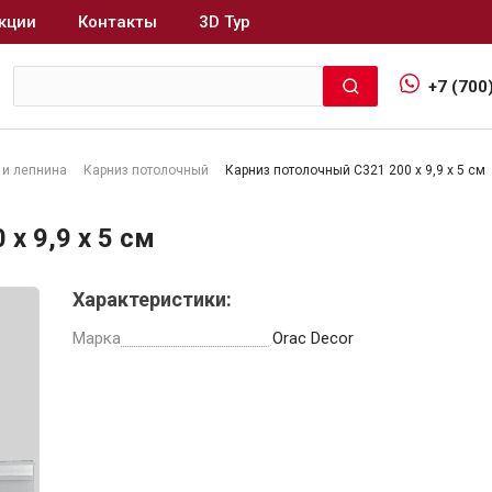
кции
Контакты
3D Тур
+7 (700
 и лепнина
Карниз потолочный
Карниз потолочный C321 200 x 9,9 x 5 см
Интерьер и отделка
x 9,9 x 5 см
Лакокрасочные материалы
В
Характеристики:
Герметики
Клеи, жидкие гвозди
Марка
Orac Decor
Обои
Ещё 5