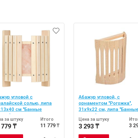
ажур угловой с
Абажур угловой, с
малайской солью, липа
орнаментом "Рогожка",
х13х40 см "Банные
31х9х22 см, липа "Банны
учки"
штучки"
а за штуку
Итого
Цена за штуку
Ито
 779 ₸
11 779 ₸
3 293 ₸
3 2