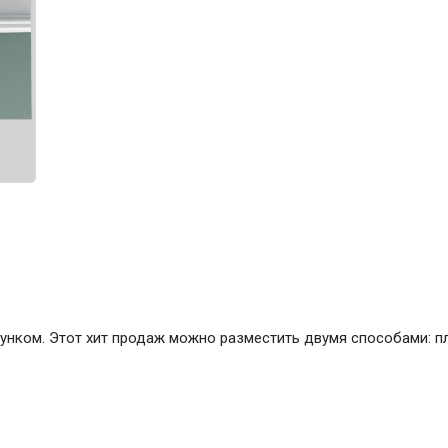
ние
Инструменты
Малярный инструмент
Специализированный инструмент
Пистолеты для ремонта
Инструмент для штукатурно-отделочных
работ
Ещё 2
Всё для дома и сада
унком. Этот хит продаж можно разместить двумя способами: пл
Товары для бани и сауны
Оборудование для клининга и уборки