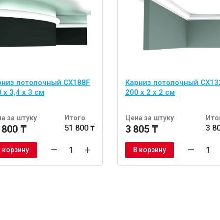
рниз потолочный CX188F
Карниз потолочный CX13
 х 3,4 х 3 см
200 x 2 x 2 см
а за штуку
Итого
Цена за штуку
Ито
 800 ₸
51 800 ₸
3 805 ₸
3 8
 корзину
В корзину