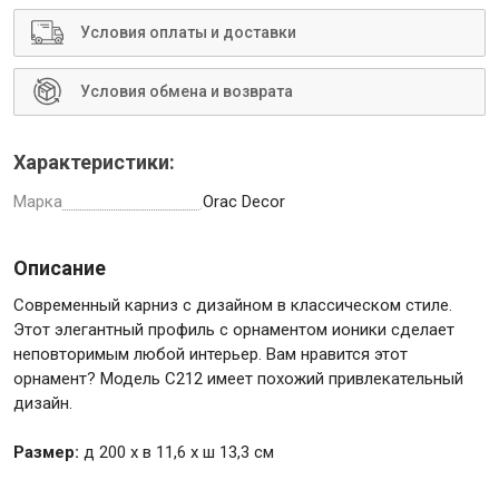
Условия оплаты и доставки
Условия обмена и возврата
Инструменты
Характеристики:
Малярный инструмент
Марка
Orac Decor
Специализированный инструмент
Пистолеты для ремонта
Описание
Инструмент для штукатурно-отделочных работ
Современный карниз с дизайном в классическом стиле.
Ещё 2
Этот элегантный профиль с орнаментом ионики сделает
неповторимым любой интерьер. Вам нравится этот
орнамент? Модель C212 имеет похожий привлекательный
дизайн.
Сантехника
Размер:
д 200 x в 11,6 x ш 13,3 см