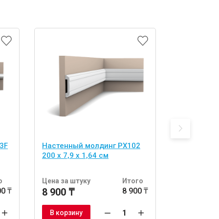
3F
Настенный молдинг PX102
Настенный
200 x 7,9 x 1,64 см
200 х 5 х 1
о
Цена за штуку
Итого
Цена за шт
00 ₸
8 900 ₸
8 900 ₸
4 260 ₸
В корзину
В корзину