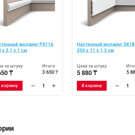
стенный молдинг PX116
Настенный молдинг SX18
 x 3,1 x 1 см
200 х 11 х 1,3 см
а за штуку
Итого
Цена за штуку
Ито
650 ₸
3 650 ₸
5 880 ₸
5 8
 корзину
В корзину
ории