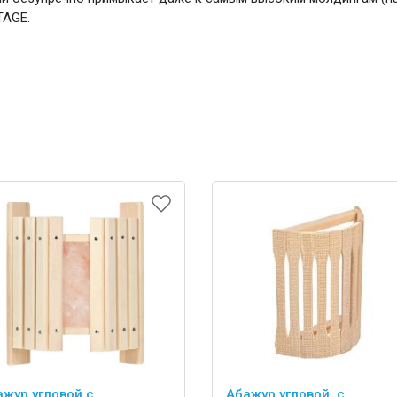
TAGE.
ажур угловой с
Абажур угловой, с