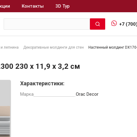
кции
Контакты
3D Тур
+7 (700
 и лепнина
Декоративные молдинги для стен
Настенный молдинг DX170-2
Интерьер и отделка
00 230 x 11,9 x 3,2 см
Лакокрасочные материалы
В
Характеристики:
Герметики
Клеи, жидкие гвозди
Марка
Orac Decor
Обои
Ещё 5