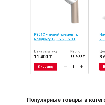
P801C угловой элемент к
На
молдингу 19,8 x 2,6 x 11
200
Цена за штуку
Итого
Цен
11 400 ₸
11 400 ₸
3 
В корзину
В
Популярные товары в катег