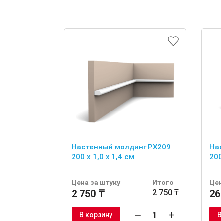
Настенный молдинг PX209
На
200 х 1,0 х 1,4 см
200
Цена за штуку
Итого
Цен
2 750 ₸
2 750 ₸
26
В корзину
В