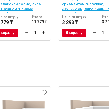
малайской солью, липа
орнаментом "Рогожка",
х13х40 см "Банные
31х9х22 см, липа "Банны
учки"
штучки"
а за штуку
Итого
Цена за штуку
Ито
 779 ₸
11 779 ₸
3 293 ₸
3 2
 корзину
В корзину