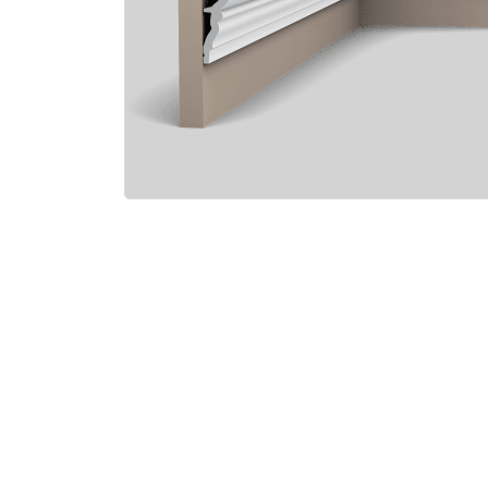
Электро-оборудова
Крепежи
Анкеры
Монтажные ленты
Канаты, шнуры