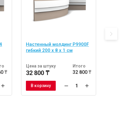
4
Настенный молдинг P9900F
Настенный
гибкий 200 x 8 x 1 см
200 x 9,1 x
го
Цена за штуку
Итого
Цена за шт
80 ₸
32 800 ₸
32 800 ₸
23 500 ₸
В корзину
В корзину