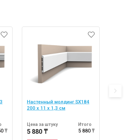
3
Настенный молдинг SX184
Настенный
200 х 11 х 1,3 см
200 х 10,1 
о
Цена за штуку
Итого
Цена за шт
50 ₸
5 880 ₸
5 880 ₸
5 880 ₸