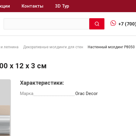
кции
Контакты
3D Тур
+7 (700
 и лепнина
Декоративные молдинги для стен
Настенный молдинг P8050 2
Интерьер и отделка
0 x 12 x 3 см
Лакокрасочные материалы
В
Характеристики:
Герметики
Клеи, жидкие гвозди
Марка
Orac Decor
Обои
Ещё 5