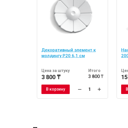
Декоративный элемент к
На
молдингу P20 6,1 см
200
Цена за штуку
Итого
Цен
3 800 ₸
3 800 ₸
15
В корзину
В