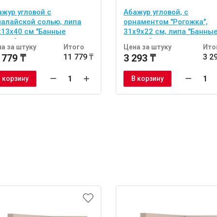
ажур угловой с
Абажур угловой, с
малайской солью, липа
орнаментом "Рогожка",
х13х40 см "Банные
31х9х22 см, липа "Банны
учки"
штучки"
а за штуку
Итого
Цена за штуку
Ито
 779 ₸
11 779 ₸
3 293 ₸
3 2
 корзину
В корзину