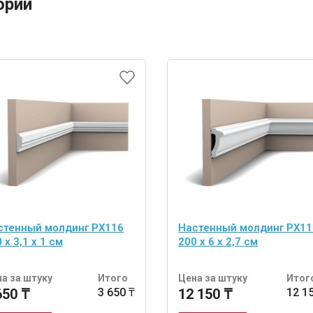
ории
стенный молдинг PX116
Настенный молдинг PX11
 x 3,1 x 1 см
200 x 6 x 2,7 см
а за штуку
Итого
Цена за штуку
Итог
650 ₸
3 650 ₸
12 150 ₸
12 1