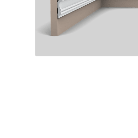
Электро-оборудова
Крепежи
Анкеры
Монтажные ленты
Канаты, шнуры