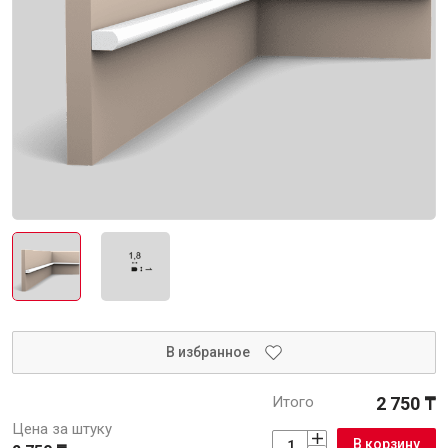
Интерьер и отделка
Лакокрасочные материалы
Герметики
Клеи, жидкие гвозди
Обои
Ещё 5
Инженерные системы
Водоснабжение и водоотведение
В избранное
Итого
2 750 ₸
Электро-оборудование
Цена за штуку
В корзину