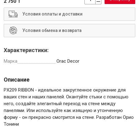
2 750 ₸
Условия оплаты и доставки
Условия обмена и возврата
Инструменты
Характеристики:
Малярный инструмент
Марка
Orac Decor
Специализированный инструмент
Пистолеты для ремонта
Описание
Инструмент для штукатурно-отделочных работ
Ещё 2
PX209 RIBBON - идеальное закругленное окружение для
ваших стен и наших панелей. Окантуйте стыки с помощью
него, создайте элегантный переход на стене между
панелями. Или используйте как изящную и утонченную
Сантехника
форму - он прекрасно смотрится на стене. Разработан Орио
Тонини