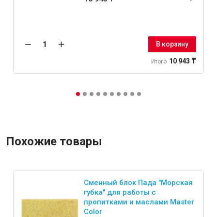
Крепежи
В корзину
Анкеры
10 943 ₸
Итого
Монтажные ленты
Канаты, шнуры
Всё для дома и сада
Похожие товары
Товары для бани и сауны
Оборудование для клининга и уборки
Сменный блок Пада "Морская
губка" для работы с
пропитками и маслами Master
Color