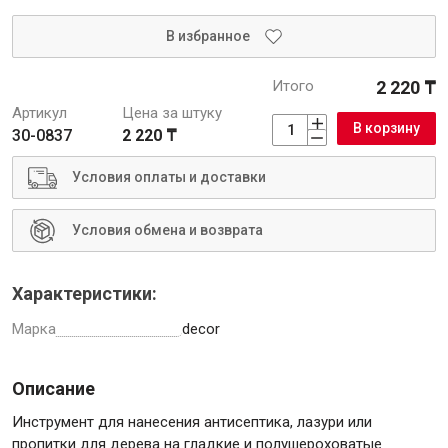
Интерьер и отделка
В избранное
Лакокрасочные материалы
Итого
2 220 ₸
Герметики
Артикул
Цена за штуку
Клеи, жидкие гвозди
В корзину
30-0837
2 220 ₸
Обои
Ещё 5
Условия оплаты и доставки
Условия обмена и возврата
Инженерные системы
Характеристики:
Марка
decor
Водоснабжение и водоотведение
Описание
Инструмент для нанесения антисептика, лазури или
Электро-оборудование
пропитки для дерева на гладкие и полушероховатые