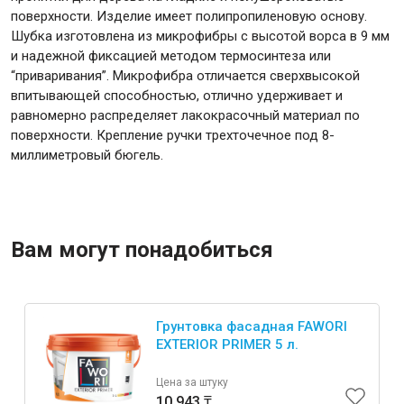
поверхности. Изделие имеет полипропиленовую основу.
Шубка изготовлена из микрофибры с высотой ворса в 9 мм
и надежной фиксацией методом термосинтеза или
“приваривания”. Микрофибра отличается сверхвысокой
впитывающей способностью, отлично удерживает и
Инструменты
равномерно распределяет лакокрасочный материал по
поверхности. Крепление ручки трехточечное под 8-
Малярный инструмент
миллиметровый бюгель.
Специализированный инструмент
Пистолеты для ремонта
Инструмент для штукатурно-отделочных работ
Вам могут понадобиться
Ещё 2
Грунтовка фасадная FAWORI
Сантехника
EXTERIOR PRIMER 5 л.
Цена за штуку
10 943 ₸