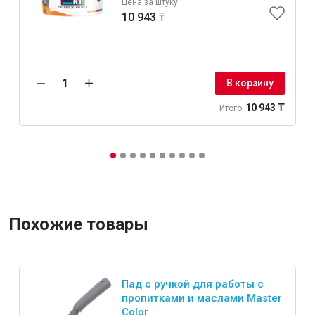
Цена за штуку
10 943 ₸
Крепежи
В корзину
Анкеры
Монтажные ленты
10 943 ₸
Итого
Канаты, шнуры
Всё для дома и сада
Похожие товары
Товары для бани и сауны
Оборудование для клининга и уборки
Пад с ручкой для работы с
пропитками и маслами Master
Color