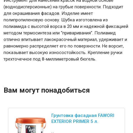
Инструмент для нанесения красок на водной основе
(воднодисперсионные) на грубые поверхности. Подходит
для окрашивания фасадов. Изделие имеет
полипропиленовую основу. Шубка изготовлена из
полиамида с высотой ворса в 20 мм и надежной фиксацией
Инструменты
методом термосинтеза или “приваривания”. Полиамид
отлично впитывает лакокрасочный материал, удерживает и
равномерно распределяет его по поверхности. Не ворсит,
Малярный инструмент
показывает высокую износостойкость. Крепление ручки
Специализированный инструмент
трехточечное под 8-миллиметровый бюгель.
Пистолеты для ремонта
Инструмент для штукатурно-отделочных работ
Ещё 2
Вам могут понадобиться
Сантехника
Грунтовка фасадная FAWORI
EXTERIOR PRIMER 5 л.