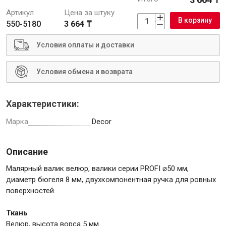
Артикул
Цена за штуку
В корзину
550-5180
3 664 ₸
Условия оплаты и доставки
Инструменты
Условия обмена и возврата
Малярный инструмент
Специализированный инструмент
Характеристики:
Пистолеты для ремонта
Марка
Decor
Инструмент для штукатурно-отделочных работ
Ещё 2
Описание
Малярный валик велюр, валики серии PROFI ⌀50 мм,
диаметр бюгеля 8 мм, двухкомпонентная ручка для ровных
Сантехника
поверхностей.
Ткань
Велюр, высота ворса 5 мм