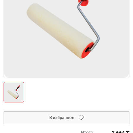
Интерьер и отделка
Лакокрасочные материалы
Герметики
Клеи, жидкие гвозди
Обои
Ещё 5
Инженерные системы
Водоснабжение и водоотведение
В избранное
Электро-оборудование
Итого
3 664 ₸