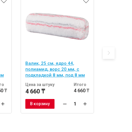
Валик, 25 см, ядро 44,
Валик, 25 с
полиамид, ворс 20 мм, с
микрофибра
мм
подкладкой 8 мм, под 8 мм
8 мм ручку
ручку.
го
Цена за штуку
Итого
Цена за шт
50 ₸
4 660 ₸
4 660 ₸
2 220 ₸
В корзину
В корзину