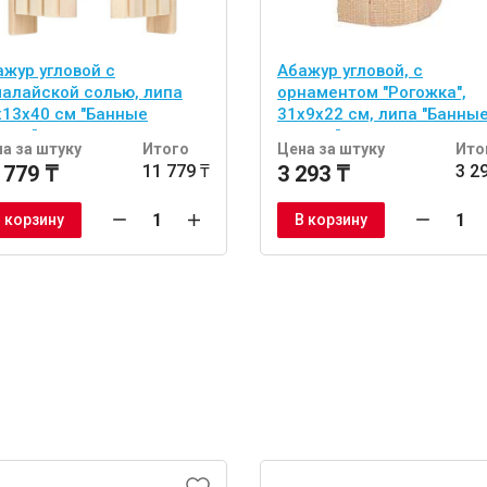
ажур угловой с
Абажур угловой, с
малайской солью, липа
орнаментом "Рогожка",
х13х40 см "Банные
31х9х22 см, липа "Банны
учки"
штучки"
а за штуку
Итого
Цена за штуку
Ито
 779 ₸
11 779 ₸
3 293 ₸
3 2
 корзину
В корзину