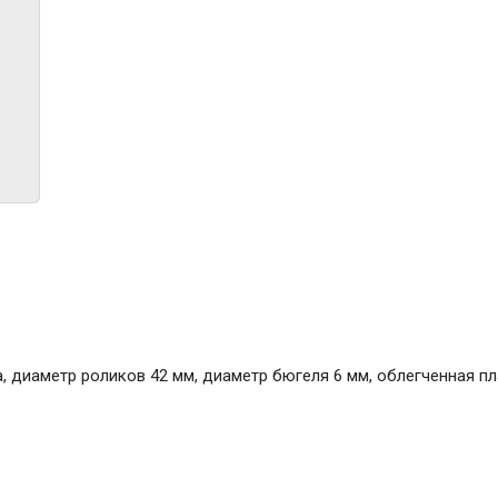
ние
Инструменты
Малярный инструмент
Специализированный инструмент
Пистолеты для ремонта
Инструмент для штукатурно-отделочных
работ
Ещё 2
Всё для дома и сада
а, диаметр роликов 42 мм, диаметр бюгеля 6 мм, облегченная пл
Товары для бани и сауны
Оборудование для клининга и уборки