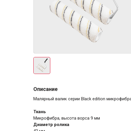
Электро-оборудова
Крепежи
Описание
Малярный валик серии Black edition микрофибр
Анкеры
Ткань
Монтажные ленты
Микрофибра, высота ворса 9 мм
Канаты, шнуры
Диаметр ролика