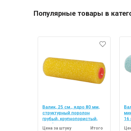
Популярные товары в катег
Валик, 25 см., ядро 80 мм,
Вал
структурный поролон
ми
грубый, крупнопористый,
16 
под 8 мм ручку.
Цена за штуку
Итого
Цен