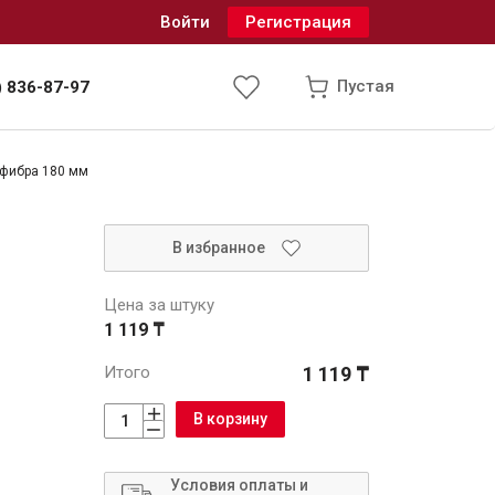
Войти
Регистрация
Пустая
) 836-87-97
офибра 180 мм
Инженерные системы
В избранное
одоснабжение и водоотведение
Цена за штуку
1 119 ₸
Итого
1 119 ₸
В корзину
Условия оплаты и