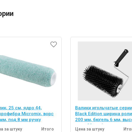
ории
ик, 25 см, ядро 44,
Валики игольчатые сери
крофибра Micromix, ворс
Black Edition ширина рол
мм, под 8 мм ручку
200 мм, бюгель 6 мм, выс
иглы 28 мм (для наливны
а за штуку
Итого
Цена за штуку
Ито
полов)