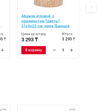
Абажур угловой, с
абор из 2 
орнаментом "Цветы",
двусторонн
е
31х9х22 см, липа "Банные
(спонж и л
штучки"
тела "Банн
го
Цена за штуку
Итого
Цена за шт
93 ₸
3 293 ₸
3 293 ₸
1 722 ₸
В корзину
В корзину