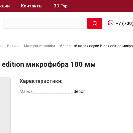
кции
Контакты
3D Тур
+7 (700
нт
Валики
Малярные валики
Малярный валик серии Black edition микр
Интерьер и отделка
 edition микрофибра 180 мм
Лакокрасочные материалы
В
Характеристики:
Герметики
Клеи, жидкие гвозди
Марка
decor
Обои
Ещё 5