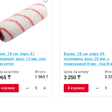
ик, 18 см, ядро 41,
Валик, 18 см, ядро 44,
иакрил, ворс 12 мм, под
полиамид, ворс 20 мм, с
м ручку
подкладкой 8 мм., под 8 
ручку.
а за штуку
Итого
Цена за штуку
Ито
965 ₸
1 965 ₸
3 250 ₸
3 2
 корзину
В корзину