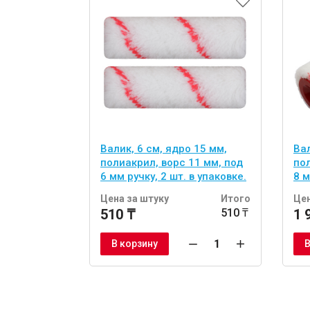
Валик, 6 см, ядро 15 мм,
Вал
полиакрил, ворс 11 мм, под
пол
6 мм ручку, 2 шт. в упаковке.
8 м
Цена за штуку
Итого
Цен
510 ₸
510 ₸
1 
В корзину
В