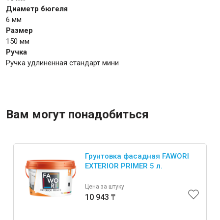
Диаметр бюгеля
6 мм
Крепежи
Размер
150 мм
Ручка
Анкеры
Ручка удлиненная стандарт мини
Монтажные ленты
Канаты, шнуры
Вам могут понадобиться
Всё для дома и сада
Грунтовка фасадная FAWORI
Товары для бани и сауны
EXTERIOR PRIMER 5 л.
Оборудование для клининга и уборки
Цена за штуку
10 943 ₸