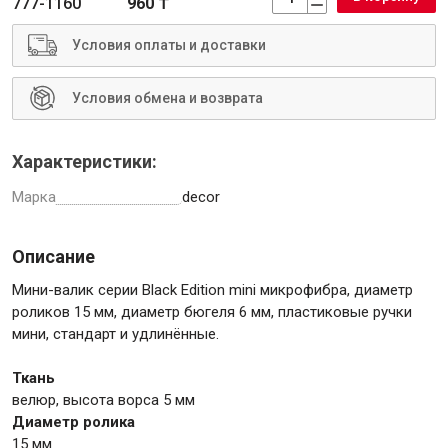
777-1160
960 ₸
Условия оплаты и доставки
Условия обмена и возврата
Инструменты
Характеристики:
Малярный инструмент
Марка
decor
Специализированный инструмент
Пистолеты для ремонта
Описание
Инструмент для штукатурно-отделочных работ
Ещё 2
Мини-валик серии Black Edition mini микрофибра, диаметр
роликов 15 мм, диаметр бюгеля 6 мм, пластиковые ручки
мини, стандарт и удлинённые.
Сантехника
Ткань
велюр, высота ворса 5 мм
Диаметр ролика
15 мм