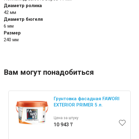
Диаметр ролика
42 мм
Крепежи
Диаметр бюгеля
6 мм
Размер
Анкеры
240 мм
Монтажные ленты
Канаты, шнуры
Вам могут понадобиться
Всё для дома и сада
Грунтовка фасадная FAWORI
Товары для бани и сауны
EXTERIOR PRIMER 5 л.
Оборудование для клининга и уборки
Цена за штуку
10 943 ₸