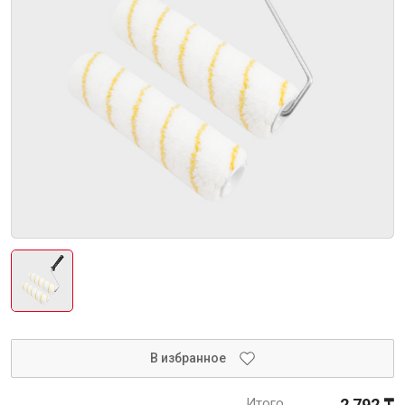
Интерьер и отделка
Лакокрасочные материалы
Герметики
Клеи, жидкие гвозди
Обои
Ещё 5
Инженерные системы
Водоснабжение и водоотведение
В избранное
Электро-оборудование
Итого
2 792 ₸