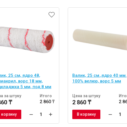
ик, 25 см, ядро 48,
Валик, 25 см.,ядро 40 мм.
иакрил, ворс 18 мм,
100% велюр, ворс 5 мм
дкладжка 5 мм, под 8 мм
ку
а за штуку
Итого
Цена за штуку
Ито
860 ₸
2 860 ₸
2 860 ₸
2 8
 корзину
В корзину