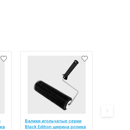
и
Валики игольчатые серии
Валик DEC
ика
Black Edition ширина ролика
240 мм, d 