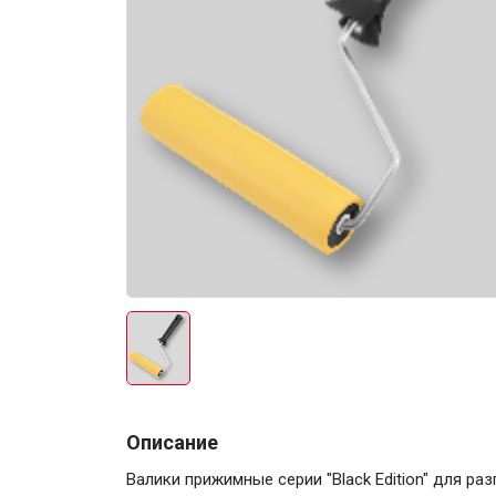
Электро-оборудова
Крепежи
Анкеры
Монтажные ленты
Описание
Канаты, шнуры
Валики прижимные серии "Black Edition" для ра