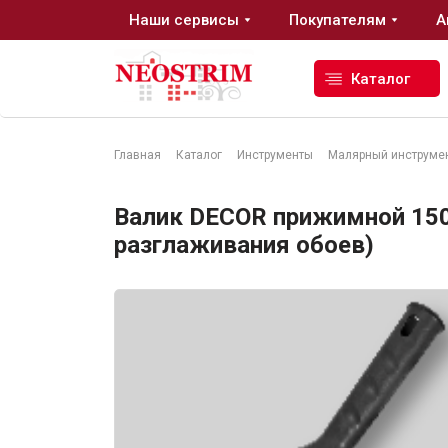
Наши сервисы
Покупателям
А
Каталог
Главная
Каталог
Инструменты
Малярный инструме
Стройматериалы
Валик DECOR прижимной 150 
разглаживания обоев)
Сухие строительные смеси
Гидроизоляция
Изоляционные материалы
Кровельные материалы
Ещё 2