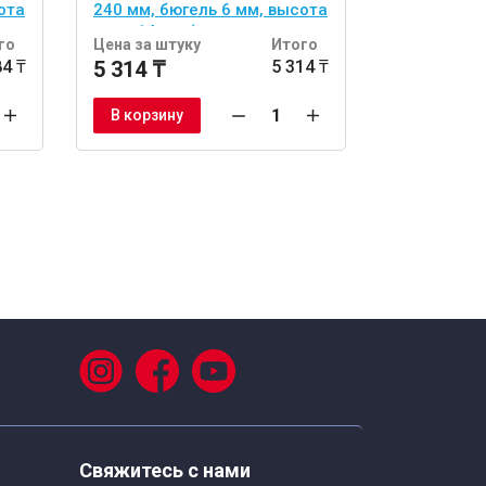
ота
240 мм, бюгель 6 мм, высота
мм, порол
х
иглы 14 мм (для наливных
го
Цена за штуку
Итого
Цена за шт
полов)
84 ₸
5 314 ₸
5 314 ₸
5 504 ₸
В корзину
В корзину
Свяжитесь с нами