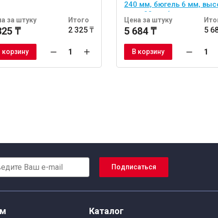
240 мм, бюгель 6 мм, выс
иглы 28 мм (для наливны
а за штуку
Итого
Цена за штуку
Ито
полов)
325 ₸
2 325 ₸
5 684 ₸
5 6
 корзину
В корзину
Подписаться
ям
Каталог