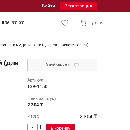
Войти
Регистрация
Пустая
) 836-87-97
бюгель 6 мм, резиновый (для разглаживания обоев)
Инженерные системы
й (для
В избранное
одоснабжение и водоотведение
Артикул
138-1150
Цена за штуку
2 304 ₸
Итого
2 304 ₸
В корзину