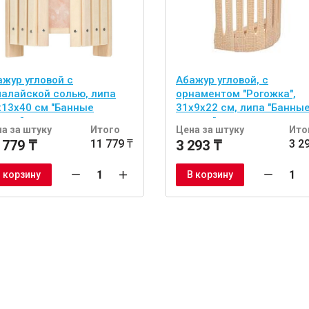
ажур угловой с
Абажур угловой, с
малайской солью, липа
орнаментом "Рогожка",
х13х40 см "Банные
31х9х22 см, липа "Банны
учки"
штучки"
а за штуку
Итого
Цена за штуку
Ито
 779 ₸
11 779 ₸
3 293 ₸
3 2
 корзину
В корзину