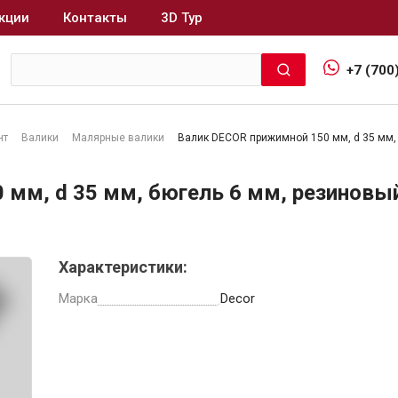
кции
Контакты
3D Тур
+7 (700
нт
Валики
Малярные валики
Валик DECOR прижимной 150 мм, d 35 мм, 
Интерьер и отделка
мм, d 35 мм, бюгель 6 мм, резиновы
Лакокрасочные материалы
В
Герметики
Характеристики:
Клеи, жидкие гвозди
Обои
Марка
Decor
Ещё 5