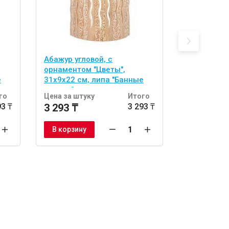
Абажур угловой, с
абор из 2 
орнаментом "Цветы",
двусторонн
е
31х9х22 см, липа "Банные
(спонж и л
штучки"
тела "Банн
го
Цена за штуку
Итого
Цена за шт
93 ₸
3 293 ₸
3 293 ₸
1 722 ₸
В корзину
В корзину