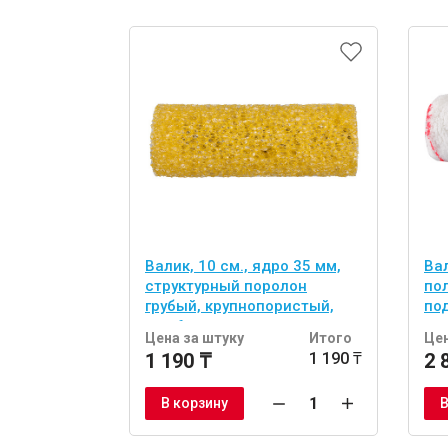
Валик, 10 см., ядро 35 мм,
Вал
структурный поролон
пол
грубый, крупнопористый,
по
под 6 мм ручку.
руч
Цена за штуку
Итого
Цен
1 190 ₸
1 190 ₸
2 
В корзину
В