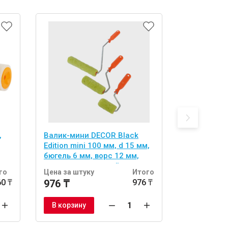
,
Валик-мини DECOR Black
Валик-мин
Edition mini 100 мм, d 15 мм,
Edition 100
бюгель 6 мм, ворс 12 мм,
бюгель 6 м
полиакрил зеленый, ручка
ручка), вор
го
Цена за штуку
Итого
Цена за шт
стандарт mini
микрофиб
60 ₸
976 ₸
976 ₸
1 576 ₸
В корзину
В корзину