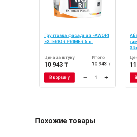
Грунтовка фасадная FAWORI
Аб
EXTERIOR PRIMER 5 л.
ги
34
шт
Цена за штуку
Итого
Цен
10 943 ₸
10 943 ₸
11
В корзину
В
Похожие товары