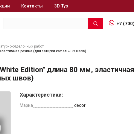
кции
Контакты
3D Тур
+7 (700
катурно-отделочных работ
, эластичная резина (для затирки кафельных швов)
Интерьер и отделка
White Edition" длина 80 мм, эластична
Лакокрасочные материалы
В
ных швов)
Герметики
Клеи, жидкие гвозди
Характеристики:
Обои
Марка
decor
Ещё 5