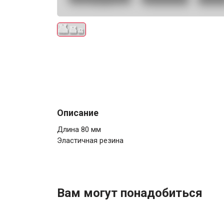
Электро-оборудова
Описание
Длина 80 мм
Эластичная резина
Крепежи
Анкеры
Вам могут понадобиться
Монтажные ленты
Канаты, шнуры