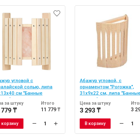
ажур угловой с
Абажур угловой, с
малайской солью, липа
орнаментом "Рогожка",
х13х40 см "Банные
31х9х22 см, липа "Банны
учки"
штучки"
а за штуку
Итого
Цена за штуку
Ито
 779 ₸
11 779 ₸
3 293 ₸
3 2
 корзину
В корзину