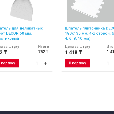
атель для деликатных
Шпатель плиточника DEC
бот DECOR 60 мм,
180х135 мм, 4-х сторон. (
астиковый
4, 6, 8, 10 мм)
а за штуку
Итого
Цена за штуку
Ито
2 ₸
752 ₸
1 418 ₸
1 4
 корзину
В корзину