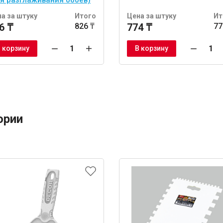
ля разглаживания обоев)
а за штуку
Итого
Цена за штуку
Ит
6 ₸
826 ₸
774 ₸
77
 корзину
В корзину
ории