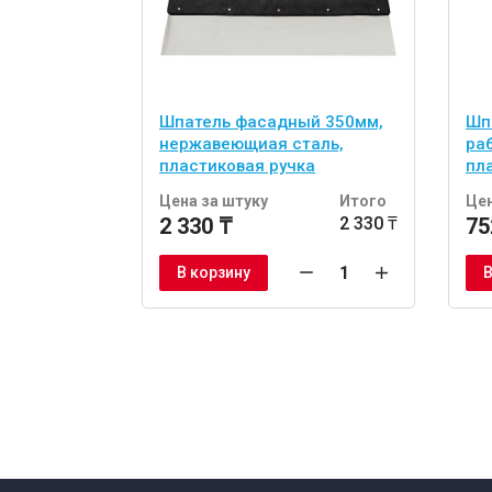
Шпатель фасадный 350мм,
Шп
нержавеющиая сталь,
ра
пластиковая ручка
пл
Цена за штуку
Итого
Цен
2 330 ₸
2 330 ₸
75
В корзину
В