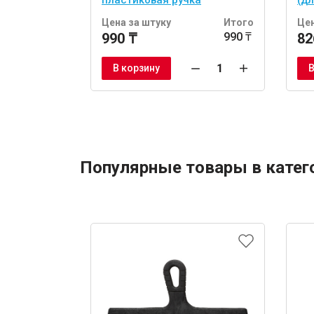
пластиковая ручка
(д
Цена за штуку
Итого
Цен
990 ₸
990 ₸
82
В корзину
В
Популярные товары в катег