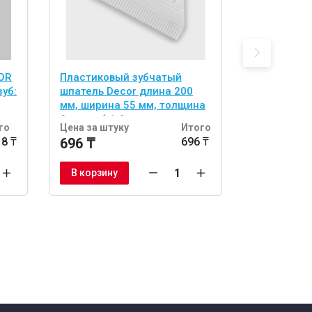
OR
Пластиковый зубчатый
Шпатель з
зуб:
шпатель Decor длина 200
длина 200 
мм, ширина 55 мм, толщина
мм, толщин
3 мм, зуб 1,6 мм,
нанесения
го
Цена за штуку
Итого
Цена за шт
пластиковый, "White Edition"
напольные
18 ₸
696 ₸
696 ₸
2 030 ₸
В корзину
В корзину