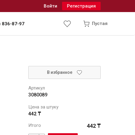
Войти
Регистрация
Пустая
) 836-87-97
Инженерные системы
я
В избранное
одоснабжение и водоотведение
Артикул
3080089
Цена за штуку
442 ₸
Итого
442 ₸