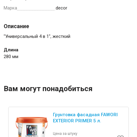
Марка
decor
Описание
Инструменты
"Универсальный 4 в 1", жесткий
Длина
Малярный инструмент
280 мм
Специализированный инструмент
Пистолеты для ремонта
Инструмент для штукатурно-отделочных работ
Ещё 2
Вам могут понадобиться
Сантехника
Грунтовка фасадная FAWORI
EXTERIOR PRIMER 5 л.
Цена за штуку