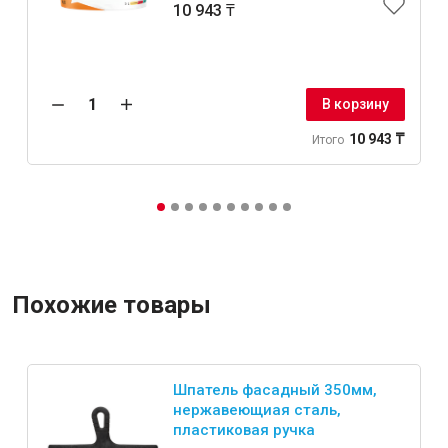
10 943 ₸
Крепежи
В корзину
Анкеры
10 943 ₸
Итого
Монтажные ленты
Канаты, шнуры
Всё для дома и сада
Похожие товары
Товары для бани и сауны
Оборудование для клининга и уборки
Шпатель фасадный 350мм,
нержавеющиая сталь,
пластиковая ручка