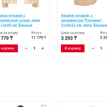
ажур угловой с
Абажур угловой, с
малайской солью, липа
орнаментом "Рогожка",
х13х40 см "Банные
31х9х22 см, липа "Банны
учки"
штучки"
а за штуку
Итого
Цена за штуку
Ито
 779 ₸
11 779 ₸
3 293 ₸
3 2
 корзину
В корзину