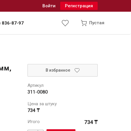
Войти
Регистрация
Пустая
) 836-87-97
Инженерные системы
 мм,
В избранное
одоснабжение и водоотведение
Артикул
311-0080
Цена за штуку
734 ₸
Итого
734 ₸