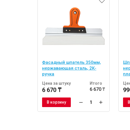
Фасадный шпатель 350мм,
Шп
нержавающая сталь, 2К-
не
ручка
пл
Цена за штуку
Итого
Цен
6 670 ₸
6 670 ₸
99
В корзину
В