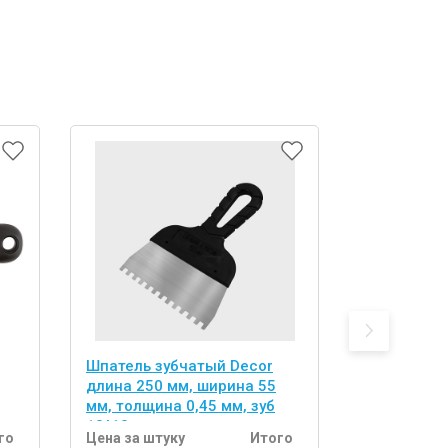
Шпатель зубчатый Decor
Шпатель з
длина 250 мм, ширина 55
длина 150 
мм, толщина 0,45 мм, зуб
мм, толщин
10*10 мм, пластиковая
8*8 мм, пл
го
Цена за штуку
Итого
Цена за шт
ручка, нержавеющая сталь
нержавеющ