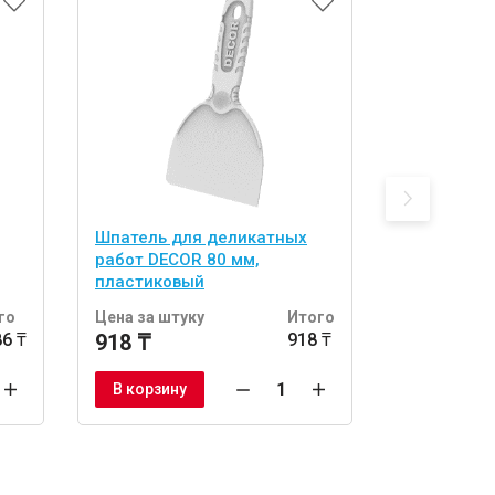
Шпатель для деликатных
Шпатель п
работ DECOR 80 мм,
180х135 мм,
пластиковый
4, 6, 8, 10 
го
Цена за штуку
Итого
Цена за шт
86 ₸
918 ₸
918 ₸
1 418 ₸
В корзину
В корзину