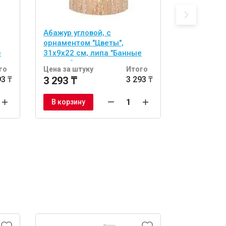
Абажур угловой, с
абор из 2 
орнаментом "Цветы",
двусторонн
е
31х9х22 см, липа "Банные
(спонж и л
штучки"
тела "Банн
го
Цена за штуку
Итого
Цена за шт
93 ₸
3 293 ₸
3 293 ₸
1 722 ₸
В корзину
В корзину