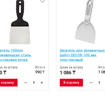
атель 100mm
Шпатель для деликатных
ржавеющая сталь,
работ DECOR 100 мм,
астиковая ручка
пластиковый
а за штуку
Итого
Цена за штуку
Ито
0 ₸
990 ₸
1 086 ₸
1 0
 корзину
В корзину