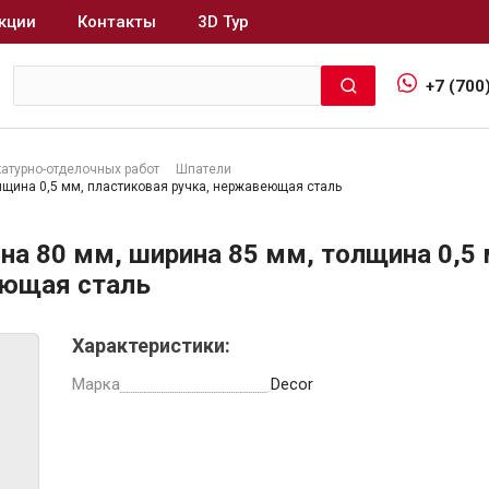
кции
Контакты
3D Тур
+7 (700
катурно-отделочных работ
Шпатели
лщина 0,5 мм, пластиковая ручка, нержавеющая сталь
Интерьер и отделка
на 80 мм, ширина 85 мм, толщина 0,5
Лакокрасочные материалы
В
еющая сталь
Герметики
Клеи, жидкие гвозди
Характеристики:
Обои
Марка
Decor
Ещё 5