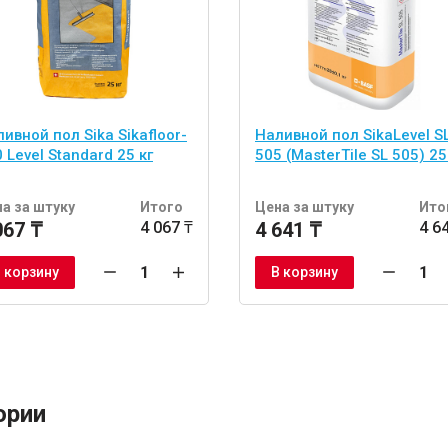
ивной пол Sika Sikafloor-
Наливной пол SikaLevel S
 Level Standard 25 кг
505 (MasterTile SL 505) 25
а за штуку
Итого
Цена за штуку
Ито
067 ₸
4 067 ₸
4 641 ₸
4 6
 корзину
В корзину
ории