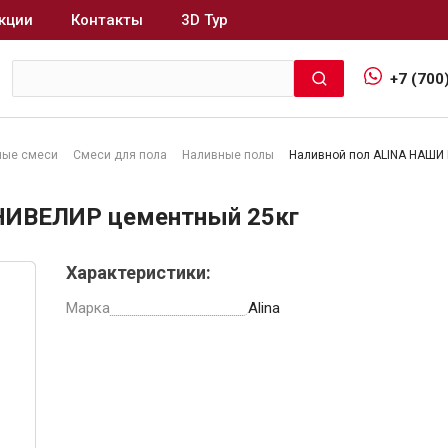
кции
Контакты
3D Тур
+7 (700
ные смеси
Смеси для пола
Наливные полы
Наливной пол ALINА НАШИ
Интерьер и отделка
НИВЕЛИР цементный 25кг
Лакокрасочные материалы
В
Характеристики:
Герметики
Клеи, жидкие гвозди
Марка
Alina
Обои
Ещё 5