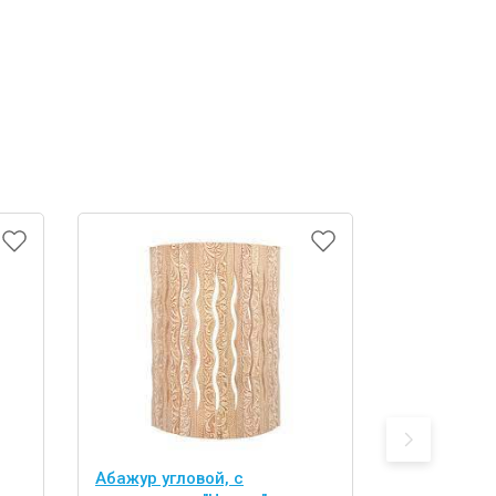
Абажур угловой, с
абор из 2 