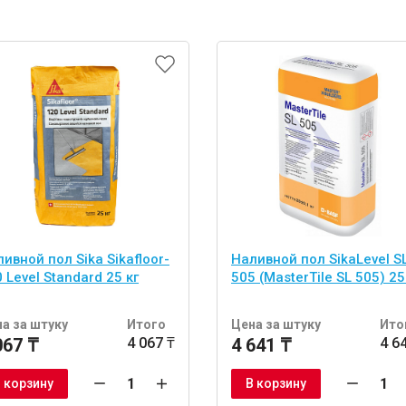
ивной пол Sika Sikafloor-
Наливной пол SikaLevel S
 Level Standard 25 кг
505 (MasterTile SL 505) 25
а за штуку
Итого
Цена за штуку
Ито
067 ₸
4 067 ₸
4 641 ₸
4 6
 корзину
В корзину