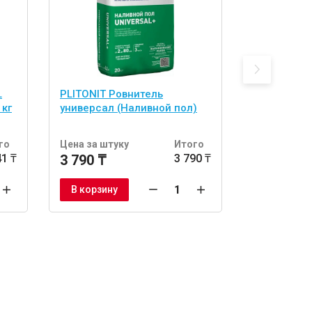
L
PLITONIT Ровнитель
Наливной п
 кг
универсал (Наливной пол)
20 кг
го
Цена за штуку
Итого
Цена за шт
41 ₸
3 790 ₸
3 790 ₸
2 350 ₸
В корзину
В корзину