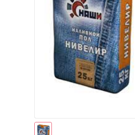
Электро-оборудова
Крепежи
Анкеры
Монтажные ленты
Канаты, шнуры