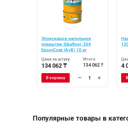
Эпоксидное напольное
Нал
покрытие Sikafloor-264
120
EpoxyCoat (A+B) 10 кг
Цена за штуку
Итого
Цен
134 062 ₸
134 062 ₸
4 
В корзину
В
Популярные товары в катег