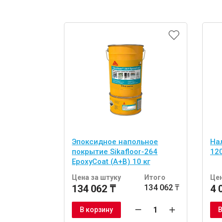
Эпоксидное напольное
Нал
покрытие Sikafloor-264
120
EpoxyCoat (A+B) 10 кг
Цена за штуку
Итого
Цен
134 062 ₸
134 062 ₸
4 
В корзину
В