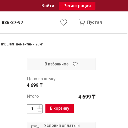
Войти
Регистрация
Пустая
) 836-87-97
 НИВЕЛИР цементный 25кг
Инженерные системы
В избранное
одоснабжение и водоотведение
Цена за штуку
4 699 ₸
Итого
4 699 ₸
В корзину
Условия оплаты и