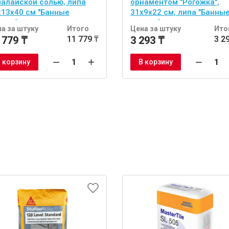
малайской солью, липа
орнаментом "Рогожка",
х13х40 см "Банные
31х9х22 см, липа "Банны
учки"
штучки"
а за штуку
Итого
Цена за штуку
Ито
 779 ₸
11 779 ₸
3 293 ₸
3 2
 корзину
В корзину