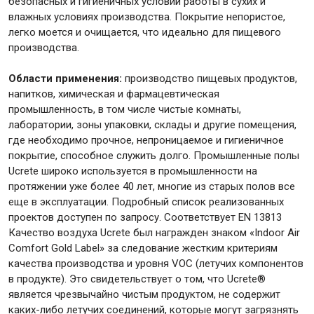
безопасных и гигиеничных условий работы в сухих и
влажных условиях производства. Покрытие непористое,
легко моется и очищается, что идеально для пищевого
Крепежи
производства.
Области применения:
производство пищевых продуктов,
Анкеры
напитков, химическая и фармацевтическая
Монтажные ленты
промышленность, в том числе чистые комнаты,
Канаты, шнуры
лаборатории, зоны упаковки, склады и другие помещения,
где необходимо прочное, непроницаемое и гигиеничное
покрытие, способное служить долго. Промышленные полы
Ucrete широко используется в промышленности на
протяжении уже более 40 лет, многие из старых полов все
Всё для дома и сада
еще в эксплуатации. Подробный список реализованных
проектов доступен по запросу. Соответствует EN 13813
Качество воздуха Ucrete был награжден знаком «Indoor Air
Товары для бани и сауны
Comfort Gold Label» за следование жестким критериям
Оборудование для клининга и уборки
качества производства и уровня VOC (летучих компонентов
в продукте). Это свидетельствует о том, что Ucrete®
является чрезвычайно чистым продуктом, не содержит
каких-либо летучих соединений, которые могут загрязнять