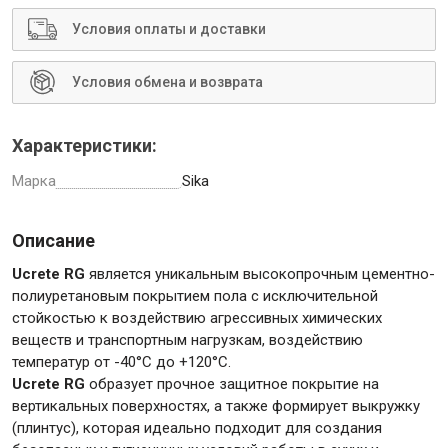
Условия оплаты и доставки
Условия обмена и возврата
Инструменты
Характеристики:
Малярный инструмент
Марка
Sika
Специализированный инструмент
Пистолеты для ремонта
Описание
Инструмент для штукатурно-отделочных работ
Ucrete RG
является уникальным высокопрочным цементно-
Ещё 2
полиуретановым покрытием пола с исключительной
стойкостью к воздействию агрессивных химических
веществ и транспортным нагрузкам, воздействию
температур от -40°С до +120°C.
Сантехника
Ucrete RG
образует прочное защитное покрытие на
вертикальных поверхностях, а также формирует выкружку
(плинтус), которая идеально подходит для создания