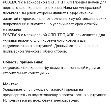
POSEIDON с маркировкой ЭКП, ТКП, ХКП предназначен для
верхнего слоя кровельного ковра. Наличие минеральной
посыпки с лицевой стороны является эффективной
Крепежи
защитой гидроизоляции от солнечных лучей, механических
повреждений и значительно увеличивает срок службы
материала.
Анкеры
POSEIDON с маркировкой ЭПП, ТПП, ХПП применяется для
Монтажные ленты
укладки нижнего слоя кровельного ковра и для
Канаты, шнуры
гидроизоляции конструкций. Данный материал покрыт
полимерной пленкой с обеих сторон.
Область применения:
Всё для дома и сада
гидроизоляция кровли, фундаментов, тоннелей и других
строительных конструкций.
Товары для бани и сауны
Монтаж:
Укладывается с помощью газовой горелки на
Оборудование для клининга и уборки
предварительно подготовленную поверхность конструкции.
Используется во всех климатических зонах.