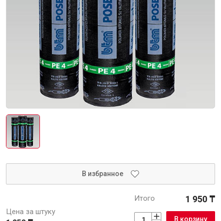
Интерьер и отделка
Лакокрасочные материалы
Герметики
Клеи, жидкие гвозди
Обои
Ещё 5
Инженерные системы
Водоснабжение и водоотведение
В избранное
Итого
1 950 ₸
Электро-оборудование
Цена за штуку
В корзину