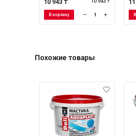
10 943 ₸
10 943 ₸
11
В корзину
В
Похожие товары