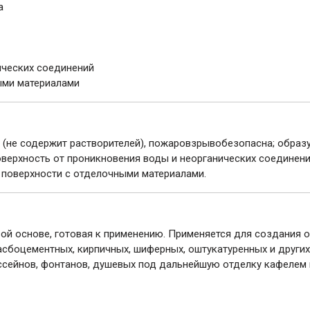
а
ических соединений
ыми материалами
(не содержит растворителей), пожаровзрывобезопасна; образ
рхность от проникновения воды и неорганических соединений
 поверхности с отделочными материалами.
вой основе, готовая к применению. Применяется для создания
сбоцементных, кирпичных, шиферных, оштукатуренных и других
ссейнов, фонтанов, душевых под дальнейшую отделку кафелем и