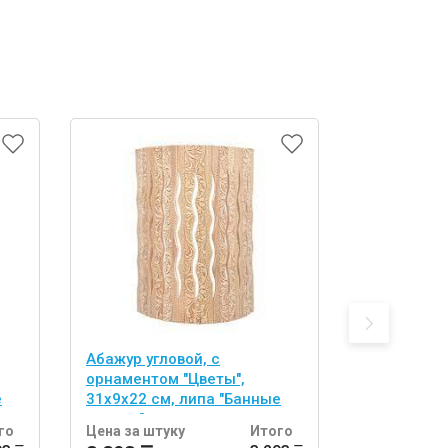
Абажур угловой, с
абор из 2 
орнаментом "Цветы",
двусторонн
е
31х9х22 см, липа "Банные
(спонж и л
штучки"
тела "Банн
го
Цена за штуку
Итого
Цена за шт