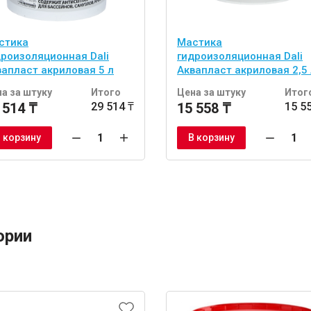
стика
Мастика
дроизоляционная Dali
гидроизоляционная Dali
вапласт акриловая 5 л
Аквапласт акриловая 2,5 
а за штуку
Итого
Цена за штуку
Итог
 514 ₸
29 514 ₸
15 558 ₸
15 5
 корзину
В корзину
ории