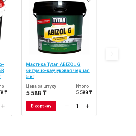
о-
Мастика Tytan ABIZOL G
Мастика
ER
битумно-каучуковая черная
гидроизол
г
5 кг
PAINTS Aqu
Polymer
го
Цена за штуку
Итого
Цена за шт
78 ₸
5 588 ₸
5 588 ₸
49 400 ₸
В корзину
В корзину