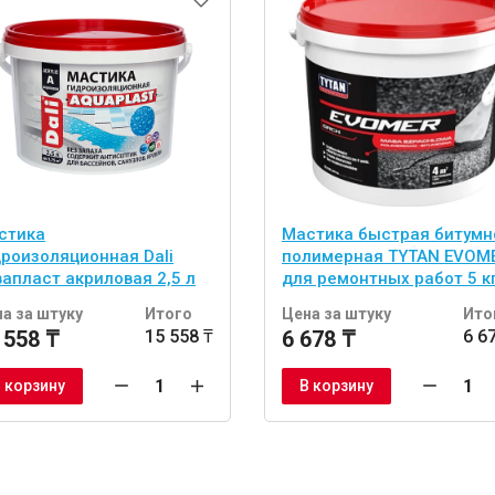
стика
Мастика быстрая битумн
дроизоляционная Dali
полимерная TYTAN EVOM
вапласт акриловая 2,5 л
для ремонтных работ 5 к
а за штуку
Итого
Цена за штуку
Ито
 558 ₸
15 558 ₸
6 678 ₸
6 6
 корзину
В корзину