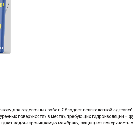
ние
Инструменты
Малярный инструмент
Специализированный инструмент
Пистолеты для ремонта
Инструмент для штукатурно-отделочных
работ
Ещё 2
Всё для дома и сада
Товары для бани и сауны
нову для отделочных работ. Обладает великолепной адгезией 
Оборудование для клининга и уборки
уренных поверхностях в местах, требующих гидроизоляции – ф
оздает водонепроницаемую мембрану, защищает поверхность от