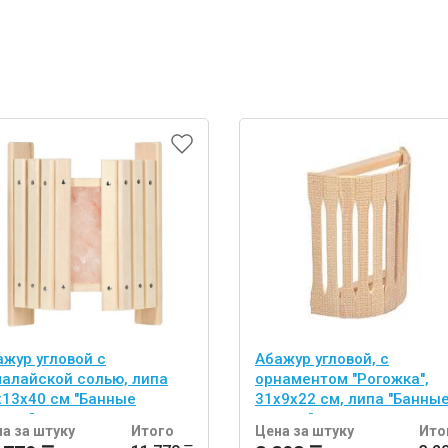
ажур угловой с
Абажур угловой, с
малайской солью, липа
орнаментом "Рогожка",
х13х40 см "Банные
31х9х22 см, липа "Банны
учки"
штучки"
а за штуку
Итого
Цена за штуку
Ито