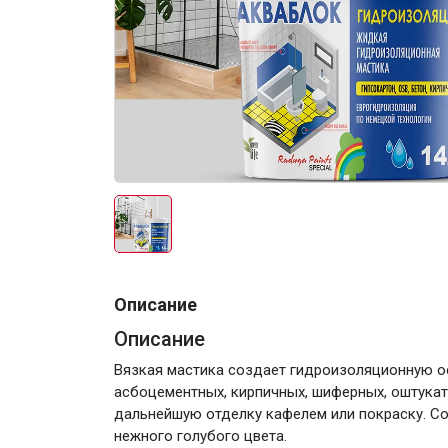
Электро-оборудова
Крепежи
Описание
Описание
Анкеры
Вязкая мастика создает гидроизоляционную ос
Монтажные ленты
асбоцементных, кирпичных, шиферных, оштукат
дальнейшую отделку кафелем или покраску. С
Канаты, шнуры
нежного голубого цвета.