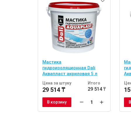
Мастика
Ма
гидроизоляционная Dali
ги
Аквапласт акриловая 5 л
Ак
Цена за штуку
Итого
Цен
29 514 ₸
29 514 ₸
15
В корзину
В