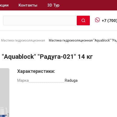
кции
Контакты
3D Тур
+7 (700
Мастика гидроизоляционная
Мастика гидроизоляционная "Aquablock" "Рад
Интерьер и отделка
Aquablock" "Радуга-021" 14 кг
Лакокрасочные материалы
В
Характеристики:
Герметики
Клеи, жидкие гвозди
Марка
Raduga
Обои
Ещё 5