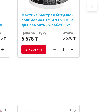
Мастика быстрая битумно-
Мастика Ty
полимерная TYTAN EVOMER
битумно-к
л
для ремонтных работ 5 кг
5 кг
о
Цена за штуку
Итого
Цена за шт
58 ₸
6 678 ₸
6 678 ₸
5 588 ₸
В корзину
В корзину