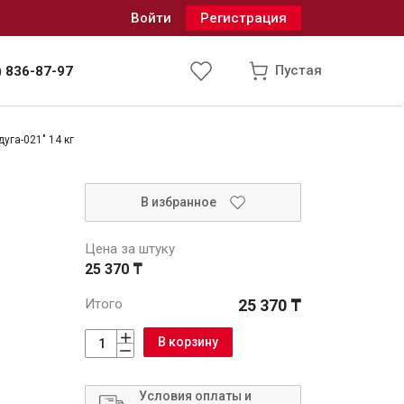
Войти
Регистрация
Пустая
) 836-87-97
уга-021" 14 кг
Инженерные системы
В избранное
одоснабжение и водоотведение
Цена за штуку
25 370 ₸
Итого
25 370 ₸
В корзину
Условия оплаты и