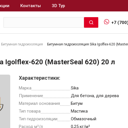
кции
Контакты
3D Тур
+7 (700
Битумная гидроизоляция
Битумная гидроизоляция Sika Igolflex-620 (Master
Интерьер и отделка
Igolflex-620 (MasterSeal 620) 20 л
Лакокрасочные материалы
В
Характеристики:
Герметики
Клеи, жидкие гвозди
Марка
Sika
Обои
Применение
Для бетона, для дерева
Ещё 5
Материал основания
Битум
Тип товара
Мастика
Тип гидроизоляции
Обмазочный
Расход м²/л
0,25 кг/м²