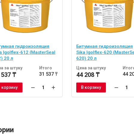
тумная гидроизоляция
Битумная гидроизоляция
a Igolflex-612 (MasterSeal
Sika Igolflex-620 (MasterS
) 20 л
620) 20 л
а за штуку
Итого
Цена за штуку
Итог
 537 ₸
31 537 ₸
44 208 ₸
44 2
 корзину
В корзину
ории