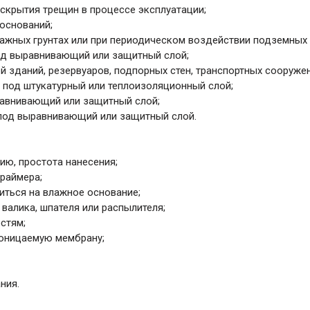
аскрытия трещин в процессе эксплуатации;
 оснований;
ажных грунтах или при периодическом воздействии подземных 
од выравнивающий или защитный слой;
 зданий, резервуаров, подпорных стен, транспортных сооружен
 под штукатурный или теплоизоляционный слой;
равнивающий или защитный слой;
 под выравнивающий или защитный слой.
ию, простота нанесения;
праймера;
иться на влажное основание;
 валика, шпателя или распылителя;
стям;
оницаемую мембрану;
ния.