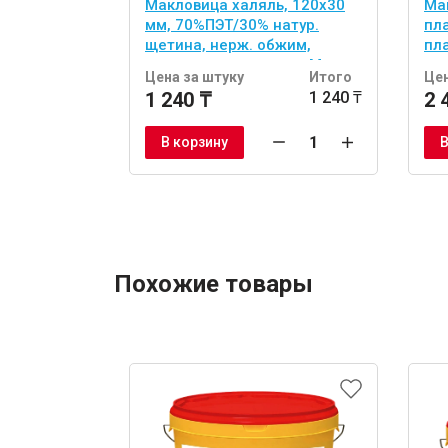
Макловица халяль, 120х30
Ма
мм, 70%ПЭT/30% натур.
пл
щетина, нерж. обжим,
пл
красная пласт. ручка Master
Цена за штуку
Итого
Цен
Color
1 240 ₸
1 240 ₸
2 
В корзину
В
Похожие товары