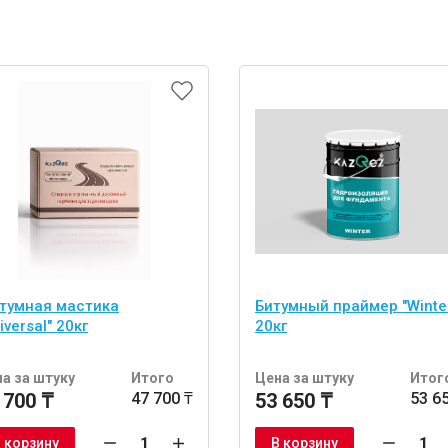
итумная мастика
Битумный праймер "Winte
iversal" 20кг
20кг
а за штуку
Итого
Цена за штуку
Итог
 700 ₸
47 700 ₸
53 650 ₸
53 6
 корзину
В корзину