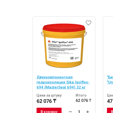
Двухкомпонентная
"Б
гидроизоляция Sika Igolflex-
"Un
694 (MasterSeal 694) 32 кг
Цена за штуку
Итого
Цен
62 076 ₸
62 076 ₸
47
В корзину
В