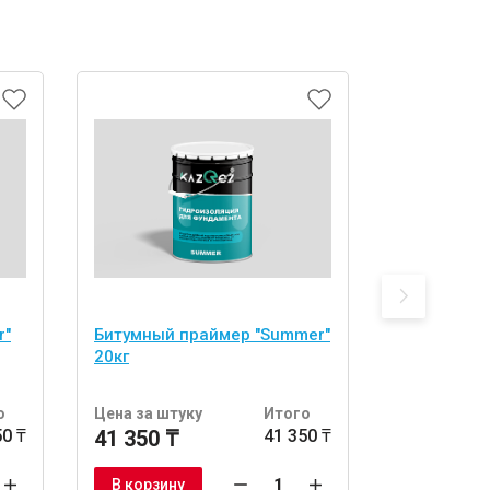
r"
Битумный праймер "Summer"
Рулонная 
20кг
KRS ЭПП 20
о
Цена за штуку
Итого
Цена за шт
50 ₸
41 350 ₸
41 350 ₸
71 600 ₸
В корзину
В корзину