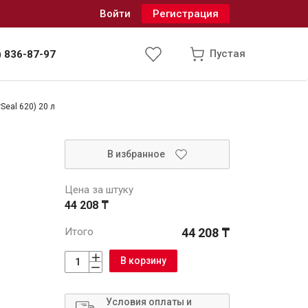
Войти
Регистрация
Пустая
) 836-87-97
Seal 620) 20 л
Инженерные системы
В избранное
одоснабжение и водоотведение
Цена за штуку
44 208 ₸
Итого
44 208 ₸
В корзину
Условия оплаты и