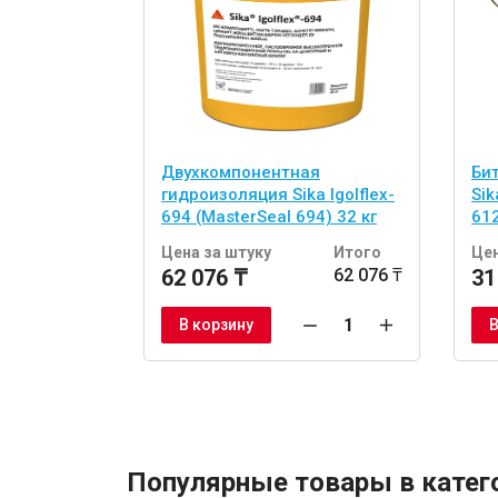
Двухкомпонентная
Би
гидроизоляция Sika Igolflex-
Sik
694 (MasterSeal 694) 32 кг
612
Цена за штуку
Итого
Цен
62 076 ₸
62 076 ₸
31
В корзину
В
Популярные товары в катег