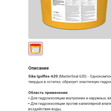
Электро-оборудова
Описание
Крепежи
Sika Igolflex-620
(MasterSeal 620) - Однокомп
твердых в остатке, образует эластичную гид
Анкеры
​Область применения:
Монтажные ленты
▪ Для гидроизоляции внутренних и наружных, в
Канаты, шнуры
▪ Для гидроизоляции против капиллярной влаг
воздействия воды;