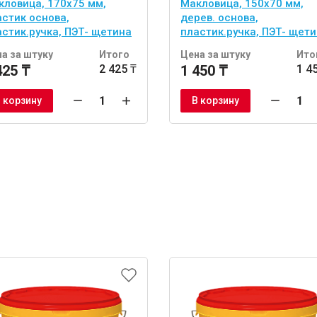
кловица, 170х75 мм,
Макловица, 150х70 мм,
астик основа,
дерев. основа,
астик.ручка, ПЭТ- щетина
пластик.ручка, ПЭТ- щет
а за штуку
Итого
Цена за штуку
Ито
425 ₸
2 425 ₸
1 450 ₸
1 4
 корзину
В корзину