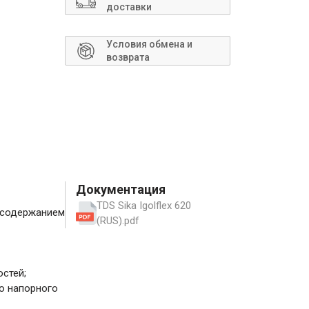
Сантехника
доставки
Условия обмена и
возврата
Документация
TDS Sika Igolflex 620
м содержанием
(RUS).pdf
остей;
о напорного