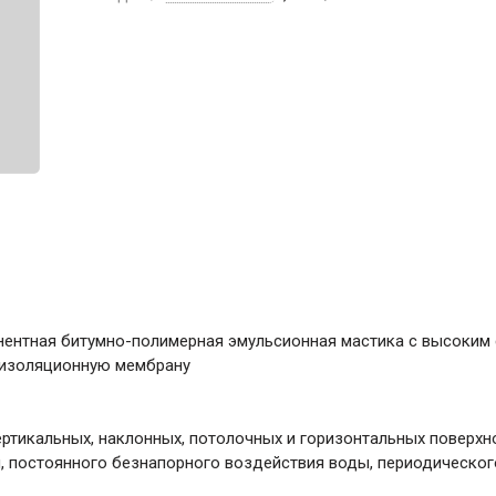
ние
Инструменты
Малярный инструмент
Специализированный инструмент
Пистолеты для ремонта
Инструмент для штукатурно-отделочных
работ
Ещё 2
Всё для дома и сада
онентная битумно-полимерная эмульсионная мастика с высоки
роизоляционную мембрану
Товары для бани и сауны
Оборудование для клининга и уборки
ертикальных, наклонных, потолочных и горизонтальных поверхн
и, постоянного безнапорного воздействия воды, периодическог