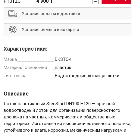
P1012C
4 900 ₸
Условия оплаты и доставки
Условия обмена и возврата
Инструменты
Характеристики:
Малярный инструмент
Марка
DKSTOK
Специализированный инструмент
Материал основания
пластик
Пистолеты для ремонта
Тип товара
Водоотводные лотки, решетки
Инструмент для штукатурно-отделочных работ
Ещё 2
Описание
Лоток пластиковый SteeStart DN100 H120 — прочный
водоотводный лоток для организации поверхностного
Сантехника
дренажа на частных, коммерческих и общественных
территориях. Изготовлен из высококачественного пластика,
устойчивого к влаге, коррозии, механическим нагрузкам и