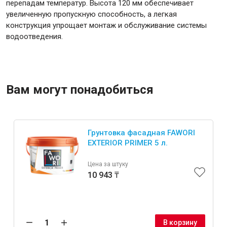
перепадам температур. Высота 120 мм обеспечивает
увеличенную пропускную способность, а легкая
конструкция упрощает монтаж и обслуживание системы
Крепежи
водоотведения.
Анкеры
Монтажные ленты
Вам могут понадобиться
Канаты, шнуры
Грунтовка фасадная FAWORI
Всё для дома и сада
EXTERIOR PRIMER 5 л.
Цена за штуку
Товары для бани и сауны
10 943 ₸
Оборудование для клининга и уборки
В корзину