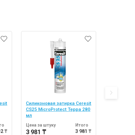
sit
Силиконовая затирка Ceresit
Затирка ц
CS25 MicroProtect Терра 280
LITOCHROM
мл
LLE.220 п
го
Цена за штуку
Итого
Цена за шт
32 ₸
3 981 ₸
3 981 ₸
3 114 ₸