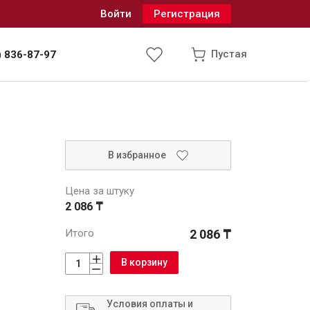
Войти
Регистрация
Пустая
) 836-87-97
Инженерные системы
В избранное
одоснабжение и водоотведение
Цена за штуку
2 086 ₸
Итого
2 086 ₸
В корзину
Условия оплаты и