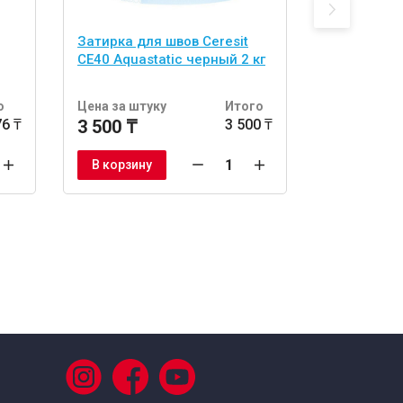
Затирка для швов Ceresit
Силиконова
CE40 Aquastatic черный 2 кг
CS25 Micro
280 мл
о
Цена за штуку
Итого
Цена за шт
76 ₸
3 500 ₸
3 500 ₸
3 232 ₸
В корзину
В корзину