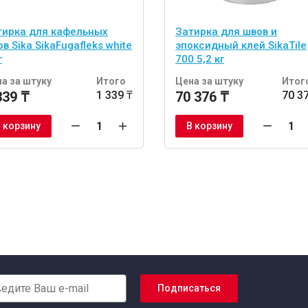
тирка для кафельных
Затирка для швов и
в Sika SikaFugafleks white
эпоксидный клей SikaTile
г
700 5,2 кг
а за штуку
Итого
Цена за штуку
Итог
339 ₸
1 339 ₸
70 376 ₸
70 3
 корзину
В корзину
Подписаться