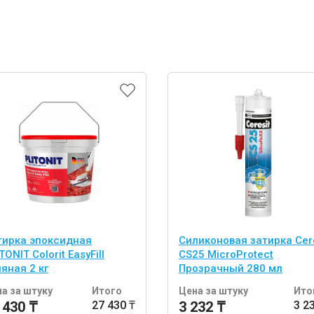
тирка эпоксидная
Силиконовая затирка Cere
TONIT Colorit EasyFill
CS25 MicroProtect
яная 2 кг
Прозрачный 280 мл
а за штуку
Итого
Цена за штуку
Ито
 430 ₸
27 430 ₸
3 232 ₸
3 2