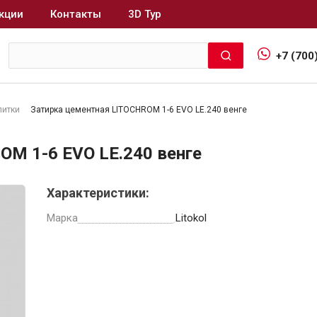
кции
Контакты
3D Тур
+7 (700
литки
Затирка цементная LITOCHROM 1-6 EVO LE.240 венге
Интерьер и отделка
OM 1-6 EVO LE.240 венге
Лакокрасочные материалы
В
Характеристики:
Герметики
Клеи, жидкие гвозди
Марка
Litokol
Обои
Ещё 5