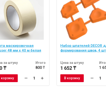
нта маскировочная
Набор шпателей DЕCOR д
ser 48 мм х 40 м белая
формирования швов, 4 шт
а за штуку
Итого
Цена за штуку
Ито
0 ₸
800 ₸
1 652 ₸
1 6
 корзину
В корзину