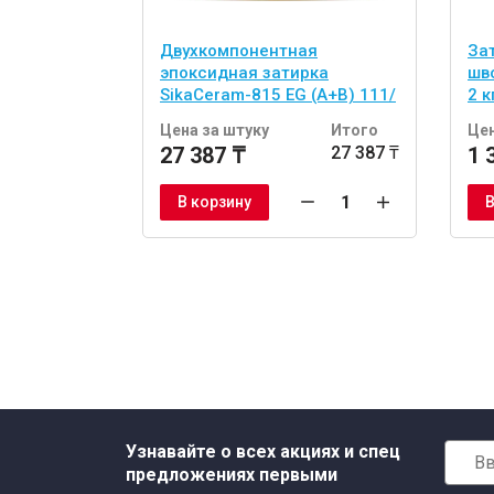
Двухкомпонентная
За
эпоксидная затирка
шво
SikaCeram-815 EG (A+B) 111/
2 к
светло-серая
Цена за штуку
Итого
Цен
27 387 ₸
27 387 ₸
1 
В корзину
В
Узнавайте о всех акциях и спец
предложениях первыми