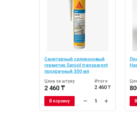
Санитарный силиконовый
Ле
герметик Sanisil transparent
Hau
прозрачный 300 мл
Цена за штуку
Итого
Цен
2 460 ₸
2 460 ₸
80
В корзину
В