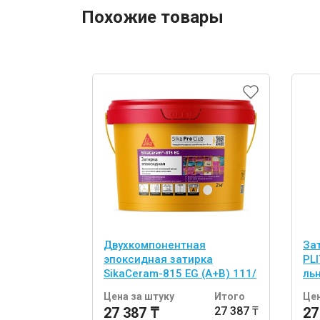
Похожие товары
Двухкомпонентная
За
эпоксидная затирка
PLI
SikaCeram-815 EG (A+B) 111/
льн
светло-серая
Цена за штуку
Итого
Цен
27 387 ₸
27 387 ₸
27