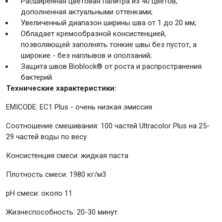
Расширенная цветовая палитра из 40 цветов,
дополненная актуальными оттенками;
Увеличенный диапазон ширины шва от 1 до 20 мм;
Крепежи
Обладает кремообразной консистенцией,
позволяющей заполнять тонкие швы без пустот, а
широкие - без наплывов и оползаний;
Анкеры
Защита швов Bioblock® от роста и распространения
Монтажные ленты
бактерий.
Канаты, шнуры
Технические характеристики:
EMICODE: EC1 Plus - очень низкая эмиссия
Соотношение смешивания: 100 частей Ultracolor Plus на 25-
Всё для дома и сада
29 частей воды по весу
Консистенция смеси: жидкая паста
Товары для бани и сауны
Плотность смеси: 1980 кг/м3
Оборудование для клининга и уборки
pH смеси: около 11
Жизнеспособность: 20-30 минут