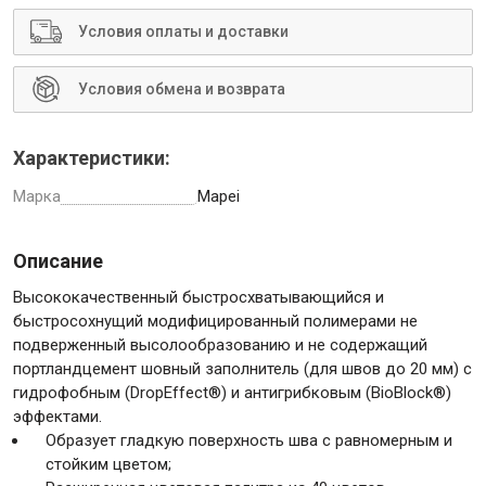
Условия оплаты и доставки
Условия обмена и возврата
Инструменты
Характеристики:
Малярный инструмент
Марка
Mapei
Специализированный инструмент
Пистолеты для ремонта
Описание
Инструмент для штукатурно-отделочных работ
Высококачественный быстросхватывающийся и
Ещё 2
быстросохнущий модифицированный полимерами не
подверженный высолообразованию и не содержащий
портландцемент шовный заполнитель (для швов до 20 мм) с
гидрофобным (DropEffect®) и антигрибковым (BioBlock®)
Сантехника
эффектами.
Образует гладкую поверхность шва с равномерным и
стойким цветом;